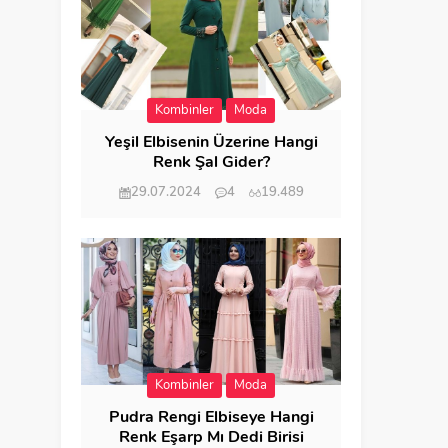
Kombinler
Moda
Yeşil Elbisenin Üzerine Hangi
Renk Şal Gider?
29.07.2024
4
19.489
Kombinler
Moda
Pudra Rengi Elbiseye Hangi
Renk Eşarp Mı Dedi Birisi