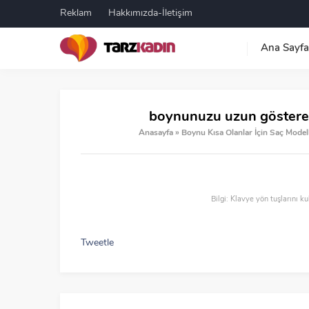
Reklam
Hakkımızda-İletişim
Ana Sayfa
boynunuzu uzun gösteren
Anasayfa
»
Boynu Kısa Olanlar İçin Saç Modell
Bilgi: Klavye yön tuşlarını ku
Tweetle