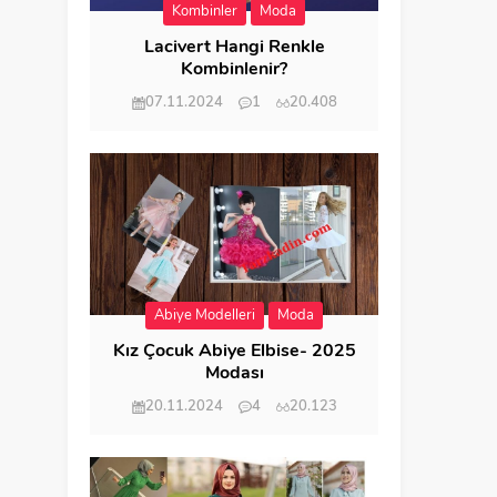
Kombinler
Moda
Lacivert Hangi Renkle
Kombinlenir?
07.11.2024
1
20.408
Abiye Modelleri
Moda
Kız Çocuk Abiye Elbise- 2025
Modası
20.11.2024
4
20.123