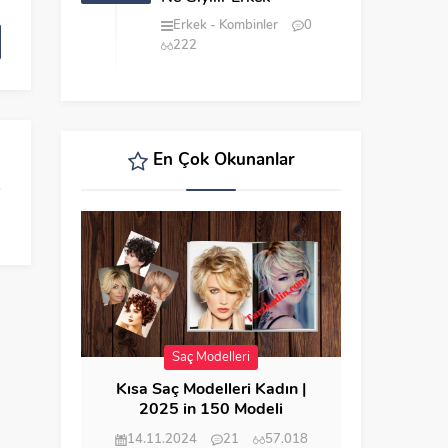
Erkek
Kombinler
0
222
En Çok Okunanlar
Saç Modelleri
Kısa Saç Modelleri Kadın |
2025 in 150 Modeli
14.11.2024
21
57.018