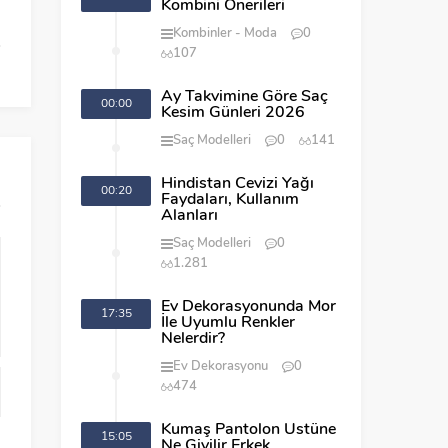
Kombini Önerileri
Kombinler
Moda
0
107
Ay Takvimine Göre Saç
00:00
Kesim Günleri 2026
Saç Modelleri
0
141
Hindistan Cevizi Yağı
00:20
Faydaları, Kullanım
Alanları
Saç Modelleri
0
1.281
Ev Dekorasyonunda Mor
17:35
İle Uyumlu Renkler
Nelerdir?
Ev Dekorasyonu
0
474
Kumaş Pantolon Üstüne
15:05
Ne Giyilir Erkek