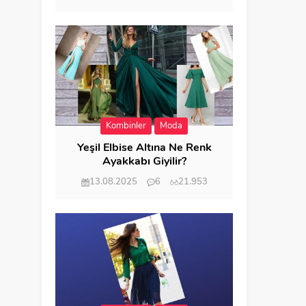
Kombinler
Moda
Yeşil Elbise Altına Ne Renk
Ayakkabı Giyilir?
13.08.2025
6
21.953