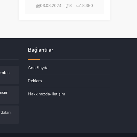
06.08.2024
3
18.350
Bağlantılar
Ana Sayda
ombini
Reklam
Kesim
Hakkımızda-İletişim
daları,