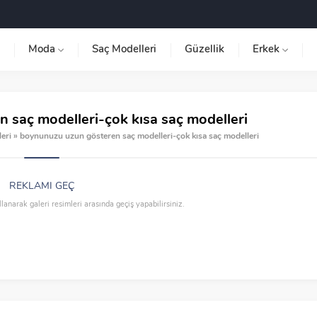
Moda
Saç Modelleri
Güzellik
Erkek
 saç modelleri-çok kısa saç modelleri
eri
»
boynunuzu uzun gösteren saç modelleri-çok kısa saç modelleri
REKLAMI GEÇ
llanarak galeri resimleri arasında geçiş yapabilirsiniz.