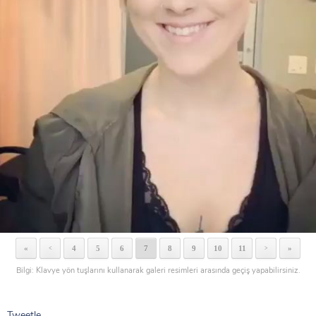
«
4
5
6
7
8
9
10
11
»
<
>
Bilgi: Klavye yön tuşlarını kullanarak galeri resimleri arasında geçiş yapabilirsiniz.
Tweetle