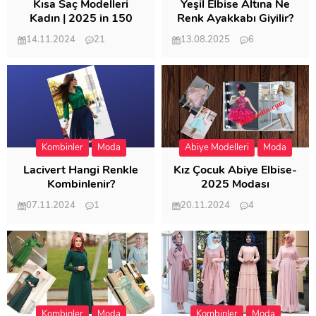
Kısa Saç Modelleri
Yeşil Elbise Altına Ne
Kadın | 2025 in 150
Renk Ayakkabı Giyilir?
Modeli
14.11.2024
21
13.08.2025
6
57.010
21.949
Kombinler
Moda
Abiye Modelleri
Moda
Lacivert Hangi Renkle
Kız Çocuk Abiye Elbise-
Kombinlenir?
2025 Modası
07.11.2024
1
20.11.2024
4
20.400
20.116
Kombinler
Moda
Kombinler
Moda