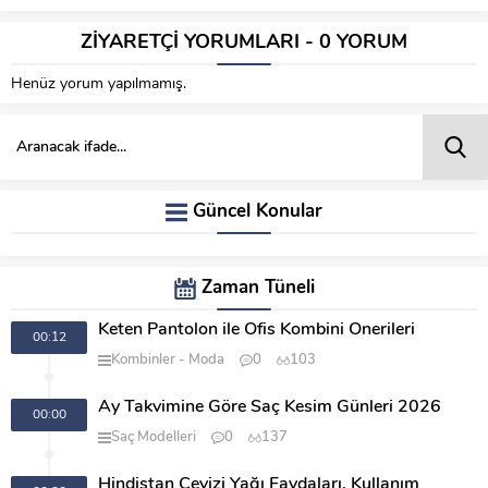
ZİYARETÇİ YORUMLARI - 0 YORUM
Henüz yorum yapılmamış.
Güncel Konular
Zaman Tüneli
Keten Pantolon ile Ofis Kombini Önerileri
00:12
Kombinler
Moda
0
103
Ay Takvimine Göre Saç Kesim Günleri 2026
00:00
Saç Modelleri
0
137
Hindistan Cevizi Yağı Faydaları, Kullanım