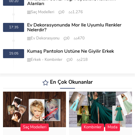
00:20
Alanları
Saç Modelleri
0
1.276
Ev Dekorasyonunda Mor İle Uyumlu Renkler
17:35
Nelerdir?
Ev Dekorasyonu
0
470
Kumaş Pantolon Üstüne Ne Giyilir Erkek
15:05
Erkek
Kombinler
0
218
En Çok Okunanlar
Saç Modelleri
Kombinler
Moda