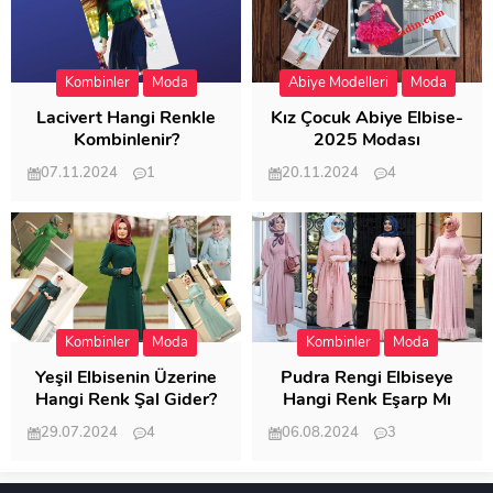
Kombinler
Moda
Abiye Modelleri
Moda
Lacivert Hangi Renkle
Kız Çocuk Abiye Elbise-
Kombinlenir?
2025 Modası
07.11.2024
1
20.11.2024
4
20.407
20.123
Kombinler
Moda
Kombinler
Moda
Yeşil Elbisenin Üzerine
Pudra Rengi Elbiseye
Hangi Renk Şal Gider?
Hangi Renk Eşarp Mı
Dedi Birisi
29.07.2024
4
06.08.2024
3
19.488
18.350