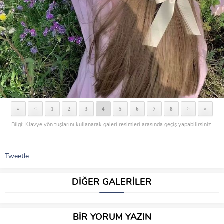
«
1
2
3
4
5
6
7
8
»
<
>
Bilgi: Klavye yön tuşlarını kullanarak galeri resimleri arasında geçiş yapabilirsiniz.
Tweetle
DİĞER GALERİLER
BİR YORUM YAZIN