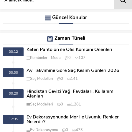
Güncel Konular
Zaman Tüneli
Keten Pantolon ile Ofis Kombini Önerileri
00:12
Kombinler
Moda
0
107
Ay Takvimine Göre Saç Kesim Günleri 2026
00:00
Saç Modelleri
0
141
Hindistan Cevizi Yağı Faydaları, Kullanım
00:20
Alanları
Saç Modelleri
0
1.281
Ev Dekorasyonunda Mor İle Uyumlu Renkler
17:35
Nelerdir?
Ev Dekorasyonu
0
473