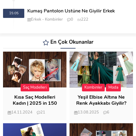
Kumaş Pantolon Üstüne Ne Giyilir Erkek
15:05
Erkek
Kombinler
0
222
En Çok Okunanlar
Saç Modelleri
Kombinler
Moda
Kısa Saç Modelleri
Yeşil Elbise Altına Ne
Kadın | 2025 in 150
Renk Ayakkabı Giyilir?
Modeli
14.11.2024
21
13.08.2025
6
57.018
21.953