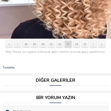
«
48
49
50
51
52
53
54
55
»
<
>
Bilgi: Klavye yön tuşlarını kullanarak galeri resimleri arasında geçiş yapabilirsiniz.
Tweetle
DİĞER GALERİLER
BİR YORUM YAZIN