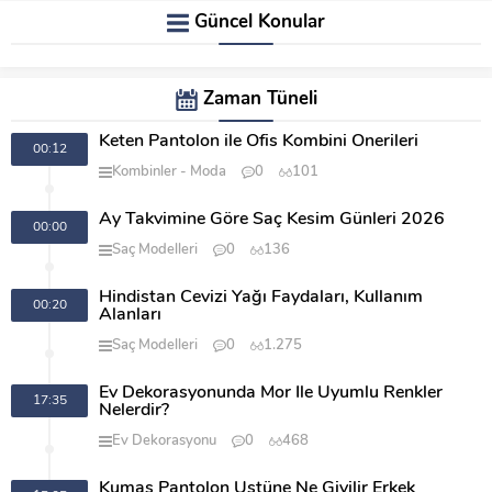
Güncel Konular
Zaman Tüneli
Keten Pantolon ile Ofis Kombini Önerileri
00:12
Kombinler
Moda
0
101
Ay Takvimine Göre Saç Kesim Günleri 2026
00:00
Saç Modelleri
0
136
Hindistan Cevizi Yağı Faydaları, Kullanım
00:20
Alanları
Saç Modelleri
0
1.275
Ev Dekorasyonunda Mor İle Uyumlu Renkler
17:35
Nelerdir?
Ev Dekorasyonu
0
468
Kumaş Pantolon Üstüne Ne Giyilir Erkek