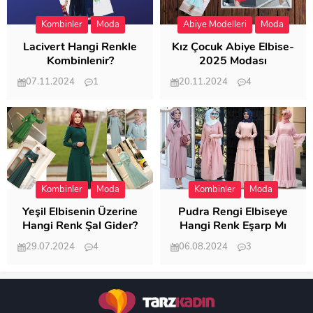
Kombinler
Moda
Abiye Modelleri
Moda
Lacivert Hangi Renkle
Kız Çocuk Abiye Elbise-
Kombinlenir?
2025 Modası
07.11.2024
1
20.11.2024
4
20.398
20.114
Kombinler
Moda
Kombinler
Moda
Yeşil Elbisenin Üzerine
Pudra Rengi Elbiseye
Hangi Renk Şal Gider?
Hangi Renk Eşarp Mı
Dedi Birisi
29.07.2024
4
06.08.2024
3
19.481
18.344