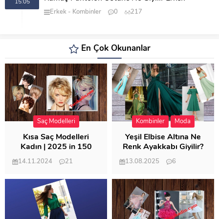
15:05
Erkek
Kombinler
0
217
En Çok Okunanlar
Saç Modelleri
Kombinler
Moda
Kısa Saç Modelleri
Yeşil Elbise Altına Ne
Kadın | 2025 in 150
Renk Ayakkabı Giyilir?
Modeli
14.11.2024
21
13.08.2025
6
57.008
21.948