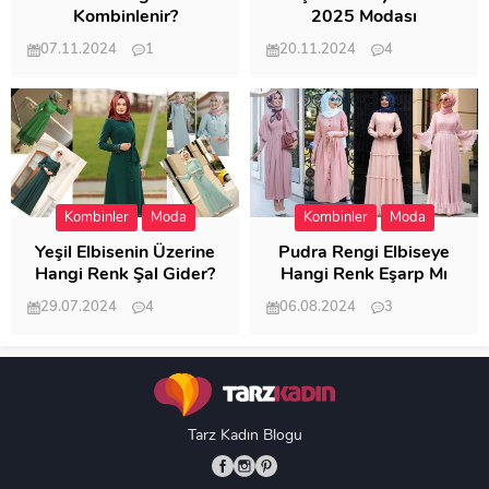
Kombinlenir?
2025 Modası
07.11.2024
1
20.11.2024
4
20.404
20.118
Kombinler
Moda
Kombinler
Moda
Yeşil Elbisenin Üzerine
Pudra Rengi Elbiseye
Hangi Renk Şal Gider?
Hangi Renk Eşarp Mı
Dedi Birisi
29.07.2024
4
06.08.2024
3
19.486
18.347
Tarz Kadın Blogu