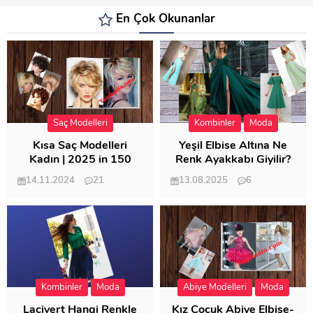
En Çok Okunanlar
Saç Modelleri
Kombinler
Moda
Kısa Saç Modelleri
Yeşil Elbise Altına Ne
Kadın | 2025 in 150
Renk Ayakkabı Giyilir?
Modeli
14.11.2024
21
13.08.2025
6
57.013
21.950
Kombinler
Moda
Abiye Modelleri
Moda
Lacivert Hangi Renkle
Kız Çocuk Abiye Elbise-