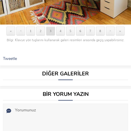
«
1
2
3
4
5
6
7
8
»
<
>
Bilgi: Klavye yön tuşlarını kullanarak galeri resimleri arasında geçiş yapabilirsiniz.
Tweetle
DİĞER GALERİLER
BİR YORUM YAZIN