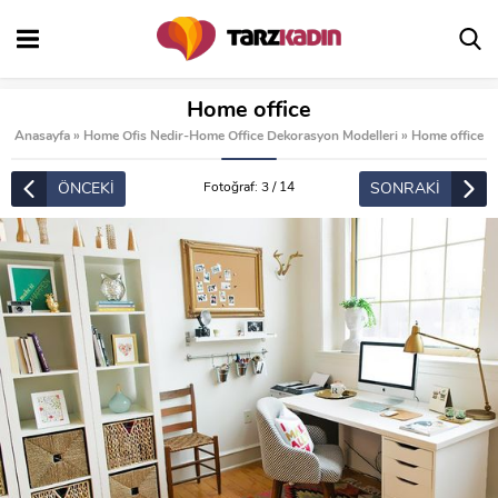
Home office
Anasayfa
»
Home Ofis Nedir-Home Office Dekorasyon Modelleri
»
Home office
ÖNCEKİ
SONRAKİ
Fotoğraf: 3 / 14