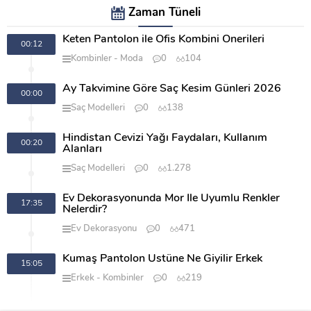
Zaman Tüneli
Keten Pantolon ile Ofis Kombini Önerileri
00:12
Kombinler
Moda
0
104
Ay Takvimine Göre Saç Kesim Günleri 2026
00:00
Saç Modelleri
0
138
Hindistan Cevizi Yağı Faydaları, Kullanım
00:20
Alanları
Saç Modelleri
0
1.278
Ev Dekorasyonunda Mor İle Uyumlu Renkler
17:35
Nelerdir?
Ev Dekorasyonu
0
471
Kumaş Pantolon Üstüne Ne Giyilir Erkek
15:05
Erkek
Kombinler
0
219