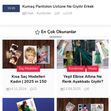
Kumaş Pantolon Üstüne Ne Giyilir Erkek
15:05
Erkek
Kombinler
0
218
En Çok Okunanlar
Saç Modelleri
Kombinler
Moda
Kısa Saç Modelleri
Yeşil Elbise Altına Ne
Kadın | 2025 in 150
Renk Ayakkabı Giyilir?
Modeli
14.11.2024
21
13.08.2025
6
57.011
21.949