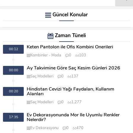
Güncel Konular
Zaman Tüneli
Keten Pantolon ile Ofis Kombini Önerileri
00:12
Kombinler
Moda
0
103
Ay Takvimine Göre Saç Kesim Günleri 2026
00:00
Saç Modelleri
0
137
Hindistan Cevizi Yağı Faydaları, Kullanım
00:20
Alanları
Saç Modelleri
0
1.277
Ev Dekorasyonunda Mor İle Uyumlu Renkler
17:35
Nelerdir?
Ev Dekorasyonu
0
470