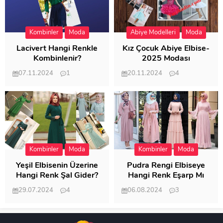
Kombinler
Moda
Abiye Modelleri
Moda
Lacivert Hangi Renkle
Kız Çocuk Abiye Elbise-
Kombinlenir?
2025 Modası
07.11.2024
1
20.11.2024
4
20.400
20.116
Kombinler
Moda
Kombinler
Moda
Yeşil Elbisenin Üzerine
Pudra Rengi Elbiseye
Hangi Renk Şal Gider?
Hangi Renk Eşarp Mı
Dedi Birisi
29.07.2024
4
06.08.2024
3
19.483
18.346