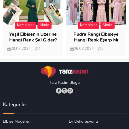
Kombinler
Moda
Kombinler
Moda
Yeşil Elbisenin Üzerine
Pudra Rengi Elbiseye
Hangi Renk Şal Gider?
Hangi Renk Eşarp Mı
Dedi Birisi
29.07.2024
4
06.08.2024
3
19.489
18.351
Tarz Kadın Blogu
Kategoriler
Elbise Modelleri
Ev Dekorasyonu