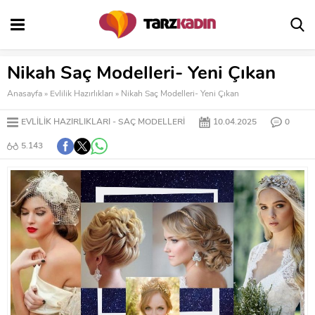
Nikah Saç Modelleri- Yeni Çıkan
Anasayfa
»
Evlilik Hazırlıkları
»
Nikah Saç Modelleri- Yeni Çıkan
EVLILIK HAZIRLIKLARI
SAÇ MODELLERI
10.04.2025
0
5.143