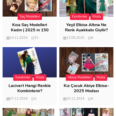
Saç Modelleri
Kombinler
Moda
Kısa Saç Modelleri
Yeşil Elbise Altına Ne
Kadın | 2025 in 150
Renk Ayakkabı Giyilir?
Modeli
14.11.2024
21
13.08.2025
6
57.019
21.954
Kombinler
Moda
Abiye Modelleri
Moda
Lacivert Hangi Renkle
Kız Çocuk Abiye Elbise-
Kombinlenir?
2025 Modası
07.11.2024
1
20.11.2024
4
20.409
20.125