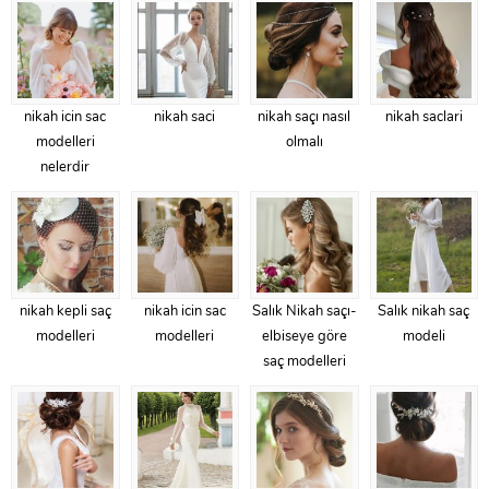
nikah icin sac
nikah saci
nikah saçı nasıl
nikah saclari
modelleri
olmalı
nelerdir
nikah kepli saç
nikah icin sac
Salık Nikah saçı-
Salık nikah saç
modelleri
modelleri
elbiseye göre
modeli
saç modelleri