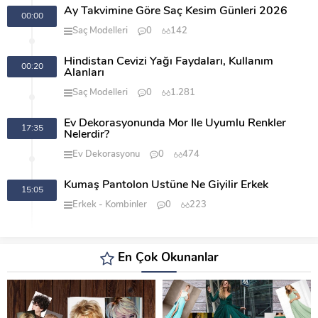
Ay Takvimine Göre Saç Kesim Günleri 2026
00:00
Saç Modelleri
0
142
Hindistan Cevizi Yağı Faydaları, Kullanım
00:20
Alanları
Saç Modelleri
0
1.281
Ev Dekorasyonunda Mor İle Uyumlu Renkler
17:35
Nelerdir?
Ev Dekorasyonu
0
474
Kumaş Pantolon Üstüne Ne Giyilir Erkek
15:05
Erkek
Kombinler
0
223
En Çok Okunanlar