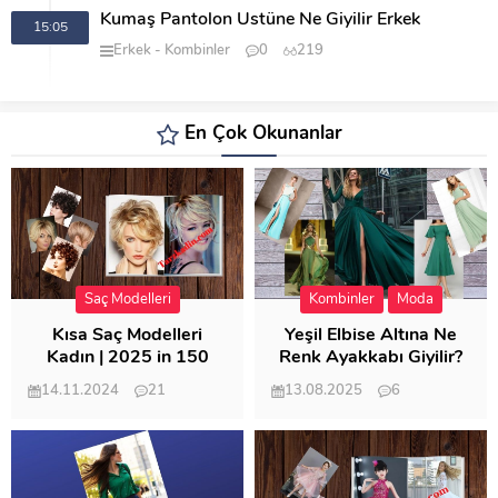
Kumaş Pantolon Üstüne Ne Giyilir Erkek
15:05
Erkek
Kombinler
0
219
En Çok Okunanlar
Saç Modelleri
Kombinler
Moda
Kısa Saç Modelleri
Yeşil Elbise Altına Ne
Kadın | 2025 in 150
Renk Ayakkabı Giyilir?
Modeli
14.11.2024
21
13.08.2025
6
57.013
21.950