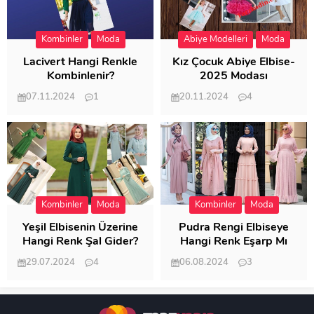
Kombinler
Moda
Abiye Modelleri
Moda
Lacivert Hangi Renkle
Kız Çocuk Abiye Elbise-
Kombinlenir?
2025 Modası
07.11.2024
1
20.11.2024
4
20.404
20.119
Kombinler
Moda
Kombinler
Moda
Yeşil Elbisenin Üzerine
Pudra Rengi Elbiseye
Hangi Renk Şal Gider?
Hangi Renk Eşarp Mı
Dedi Birisi
29.07.2024
4
06.08.2024
3
19.486
18.347