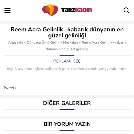
Reem Acra Gelinlik -kabarık dünyanın en
güzel gelinliği
Anasayfa
»
Dünyaca Ünlü Gelinlik Markaları
»
Reem Acra Gelinlik -kabarık
dünyanın en güzel gelinliği
REKLAMI GEÇ
Bilgi: Klavye yön tuşlarını kullanarak galeri resimleri arasında geçiş yapabilirsiniz.
Tweetle
DİĞER GALERİLER
BİR YORUM YAZIN