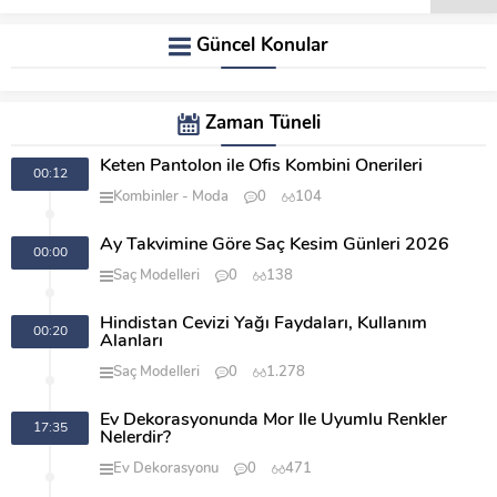
Güncel Konular
Zaman Tüneli
Keten Pantolon ile Ofis Kombini Önerileri
00:12
Kombinler
Moda
0
104
Ay Takvimine Göre Saç Kesim Günleri 2026
00:00
Saç Modelleri
0
138
Hindistan Cevizi Yağı Faydaları, Kullanım
00:20
Alanları
Saç Modelleri
0
1.278
Ev Dekorasyonunda Mor İle Uyumlu Renkler
17:35
Nelerdir?
Ev Dekorasyonu
0
471