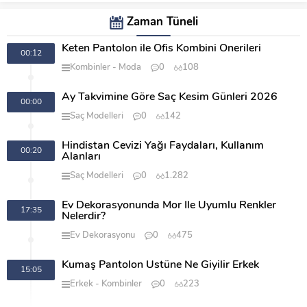
Zaman Tüneli
Keten Pantolon ile Ofis Kombini Önerileri
00:12
Kombinler
Moda
0
108
Ay Takvimine Göre Saç Kesim Günleri 2026
00:00
Saç Modelleri
0
142
Hindistan Cevizi Yağı Faydaları, Kullanım
00:20
Alanları
Saç Modelleri
0
1.282
Ev Dekorasyonunda Mor İle Uyumlu Renkler
17:35
Nelerdir?
Ev Dekorasyonu
0
475
Kumaş Pantolon Üstüne Ne Giyilir Erkek
15:05
Erkek
Kombinler
0
223