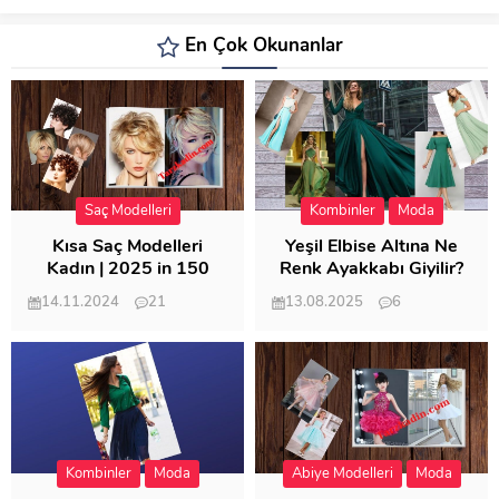
En Çok Okunanlar
Saç Modelleri
Kombinler
Moda
Kısa Saç Modelleri
Yeşil Elbise Altına Ne
Kadın | 2025 in 150
Renk Ayakkabı Giyilir?
Modeli
14.11.2024
21
13.08.2025
6
57.020
21.954
Kombinler
Moda
Abiye Modelleri
Moda