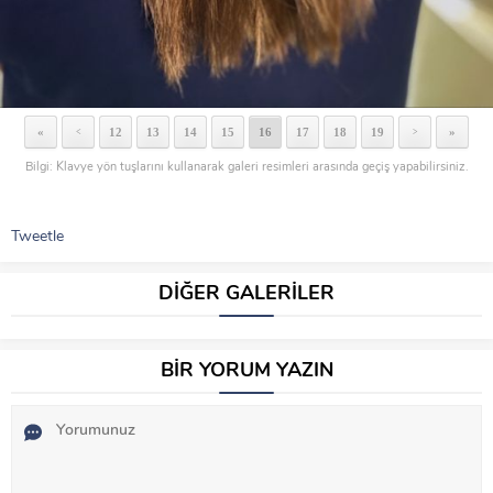
«
12
13
14
15
16
17
18
19
»
<
>
Bilgi: Klavye yön tuşlarını kullanarak galeri resimleri arasında geçiş yapabilirsiniz.
Tweetle
DİĞER GALERİLER
BİR YORUM YAZIN