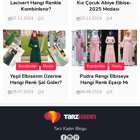
Lacivert Hangi Renkle
Kız Çocuk Abiye Elbise-
Kombinlenir?
2025 Modası
07.11.2024
1
20.11.2024
4
20.409
20.125
Kombinler
Moda
Kombinler
Moda
Yeşil Elbisenin Üzerine
Pudra Rengi Elbiseye
Hangi Renk Şal Gider?
Hangi Renk Eşarp Mı
Dedi Birisi
29.07.2024
4
06.08.2024
3
19.490
18.351
Tarz Kadın Blogu