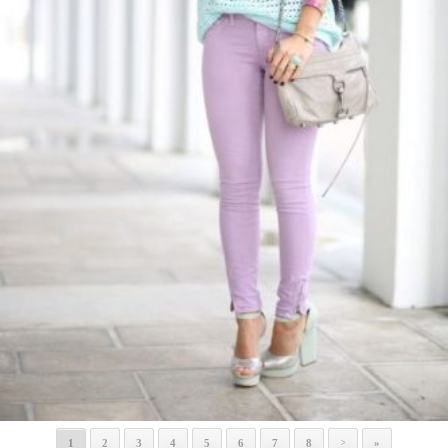
1
2
3
4
5
6
7
8
»
>