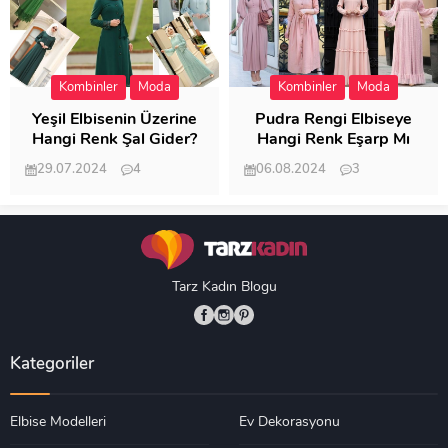
Kombinler
Moda
Kombinler
Moda
Yeşil Elbisenin Üzerine
Pudra Rengi Elbiseye
Hangi Renk Şal Gider?
Hangi Renk Eşarp Mı
Dedi Birisi
29.07.2024
4
06.08.2024
3
19.490
18.351
Tarz Kadın Blogu
Kategoriler
Elbise Modelleri
Ev Dekorasyonu