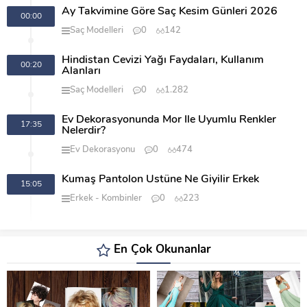
Ay Takvimine Göre Saç Kesim Günleri 2026
00:00
Saç Modelleri
0
142
Hindistan Cevizi Yağı Faydaları, Kullanım
00:20
Alanları
Saç Modelleri
0
1.282
Ev Dekorasyonunda Mor İle Uyumlu Renkler
17:35
Nelerdir?
Ev Dekorasyonu
0
474
Kumaş Pantolon Üstüne Ne Giyilir Erkek
15:05
Erkek
Kombinler
0
223
En Çok Okunanlar