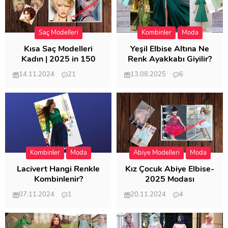
Saç Modelleri
Kombinler
Moda
Kısa Saç Modelleri
Yeşil Elbise Altına Ne
Kadın | 2025 in 150
Renk Ayakkabı Giyilir?
Modeli
14.11.2024
21
13.08.2025
6
57.019
21.954
Kombinler
Moda
Abiye Modelleri
Moda
Lacivert Hangi Renkle
Kız Çocuk Abiye Elbise-
Kombinlenir?
2025 Modası
07.11.2024
1
20.11.2024
4
20.409
20.125