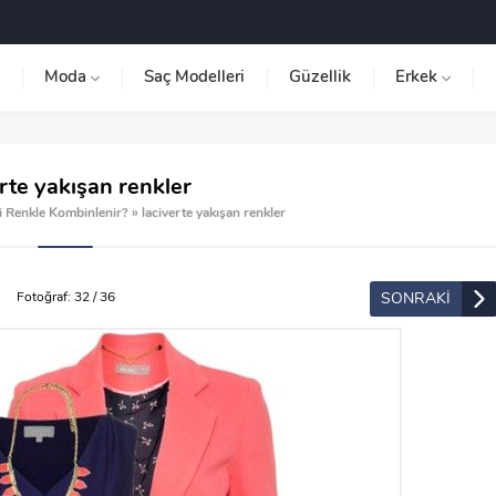
Moda
Saç Modelleri
Güzellik
Erkek
rte yakışan renkler
i Renkle Kombinlenir?
»
laciverte yakışan renkler
SONRAKİ
Fotoğraf: 32 / 36