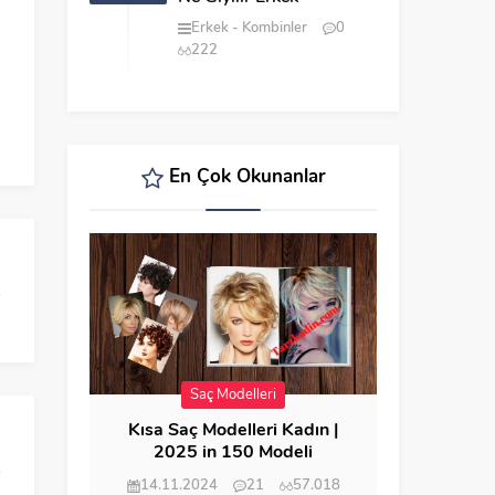
Erkek
Kombinler
0
222
En Çok Okunanlar
Saç Modelleri
Kısa Saç Modelleri Kadın |
2025 in 150 Modeli
14.11.2024
21
57.018