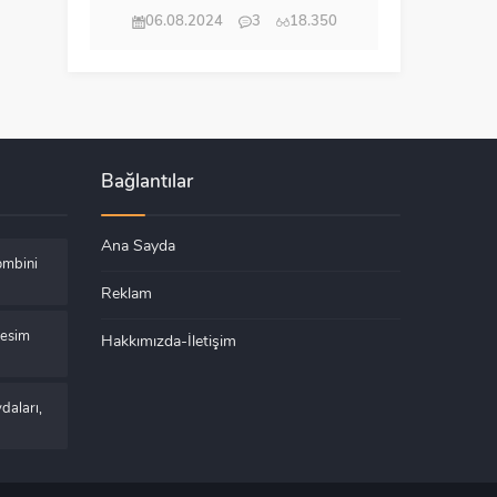
06.08.2024
3
18.350
Bağlantılar
Ana Sayda
ombini
Reklam
Kesim
Hakkımızda-İletişim
daları,