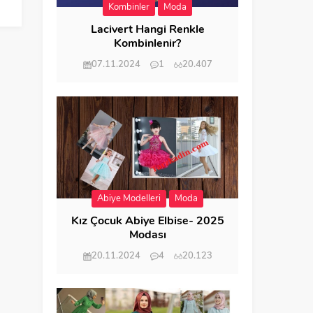
Kombinler
Moda
Lacivert Hangi Renkle
Kombinlenir?
07.11.2024
1
20.407
Abiye Modelleri
Moda
Kız Çocuk Abiye Elbise- 2025
Modası
20.11.2024
4
20.123