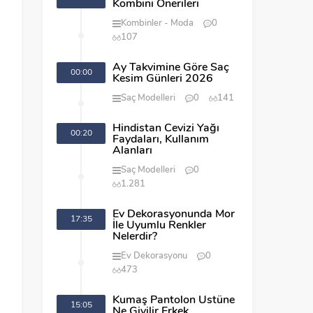
Kombini Önerileri
Kombinler
Moda
0
107
Ay Takvimine Göre Saç
00:00
Kesim Günleri 2026
Saç Modelleri
0
141
Hindistan Cevizi Yağı
00:20
Faydaları, Kullanım
Alanları
Saç Modelleri
0
1.281
Ev Dekorasyonunda Mor
17:35
İle Uyumlu Renkler
Nelerdir?
Ev Dekorasyonu
0
473
Kumaş Pantolon Üstüne
15:05
Ne Giyilir Erkek