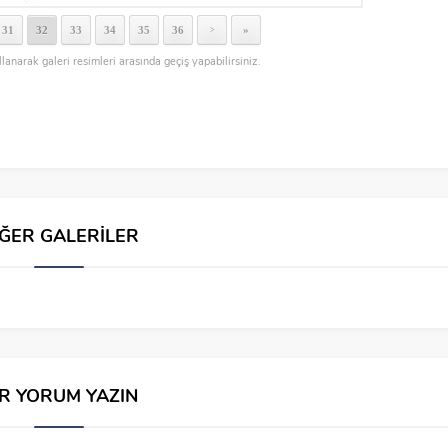
31
32
33
34
35
36
»
>
llanarak galeri resimleri arasında geçiş yapabilirsiniz.
İĞER GALERİLER
İR YORUM YAZIN