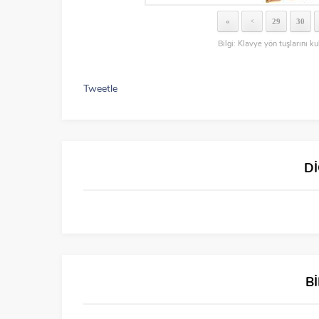
«
29
30
<
Bilgi: Klavye yön tuşlarını ku
Tweetle
D
B