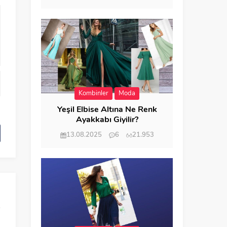
Kombinler
Moda
Yeşil Elbise Altına Ne Renk
Ayakkabı Giyilir?
13.08.2025
6
21.953