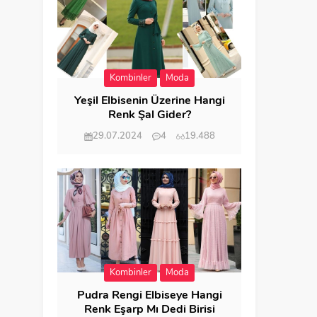
Kombinler
Moda
Yeşil Elbisenin Üzerine Hangi
Renk Şal Gider?
29.07.2024
4
19.488
Kombinler
Moda
Pudra Rengi Elbiseye Hangi
Renk Eşarp Mı Dedi Birisi