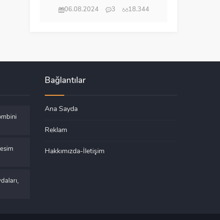
06.08.2024
3
18.344
Bağlantılar
Ana Sayda
ombini
Reklam
Kesim
Hakkımızda-İletişim
daları,