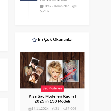
Erkek
Kombinler
0
216
En Çok Okunanlar
Saç Modelleri
Kısa Saç Modelleri Kadın |
2025 in 150 Modeli
14.11.2024
21
57.006