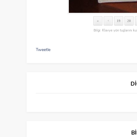
«
19
20
<
Bilgi: Klavye yön tuşlarını ku
Tweetle
D
B