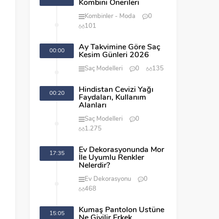
Kombini Önerileri
Kombinler
Moda
0
101
Ay Takvimine Göre Saç
00:00
Kesim Günleri 2026
Saç Modelleri
0
135
Hindistan Cevizi Yağı
00:20
Faydaları, Kullanım
Alanları
Saç Modelleri
0
1.275
Ev Dekorasyonunda Mor
17:35
İle Uyumlu Renkler
Nelerdir?
Ev Dekorasyonu
0
468
Kumaş Pantolon Üstüne
15:05
Ne Giyilir Erkek