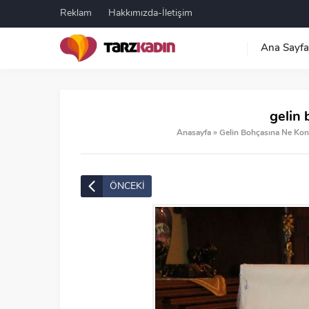
Reklam
Hakkımızda-İletişim
Ana Sayfa
gelin
Anasayfa
»
Gelin Bohçasına Ne Konu
ÖNCEKİ