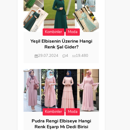
Kombinler
Moda
Yeşil Elbisenin Üzerine Hangi
Renk Şal Gider?
29.07.2024
4
19.480
Kombinler
Moda
Pudra Rengi Elbiseye Hangi
Renk Eşarp Mı Dedi Birisi