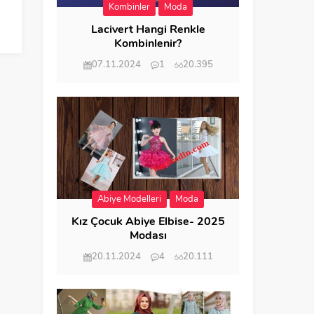
Kombinler
Moda
Lacivert Hangi Renkle
Kombinlenir?
07.11.2024
1
20.395
Abiye Modelleri
Moda
Kız Çocuk Abiye Elbise- 2025
Modası
20.11.2024
4
20.111