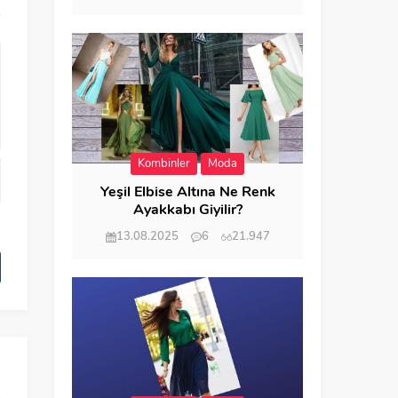
Kombinler
Moda
Yeşil Elbise Altına Ne Renk
Ayakkabı Giyilir?
13.08.2025
6
21.947