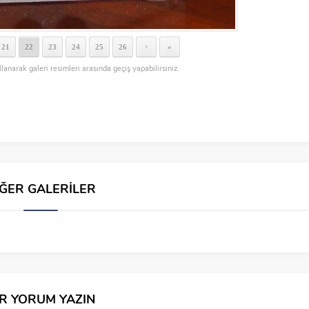
21
22
23
24
25
26
»
>
llanarak galeri resimleri arasında geçiş yapabilirsiniz.
İĞER GALERİLER
İR YORUM YAZIN