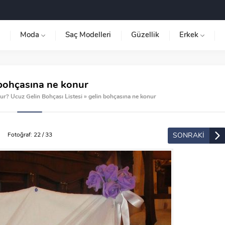
Moda
Saç Modelleri
Güzellik
Erkek
 bohçasına ne konur
r? Ucuz Gelin Bohçası Listesi
»
gelin bohçasına ne konur
SONRAKİ
Fotoğraf: 22 / 33