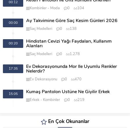
Keten Pantolon ile Ofis Kombini Önerileri
00:12
Kombinler
Moda
0
104
Ay Takvimine Göre Saç Kesim Günleri 2026
00:00
Saç Modelleri
0
138
Hindistan Cevizi Yağı Faydaları, Kullanım
00:20
Alanları
Saç Modelleri
0
1.278
Ev Dekorasyonunda Mor İle Uyumlu Renkler
17:35
Nelerdir?
Ev Dekorasyonu
0
470
Kumaş Pantolon Üstüne Ne Giyilir Erkek
15:05
Erkek
Kombinler
0
219
En Çok Okunanlar