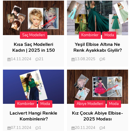
Saç Modelleri
Kombinler
Moda
Kısa Saç Modelleri
Yeşil Elbise Altına Ne
Kadın | 2025 in 150
Renk Ayakkabı Giyilir?
Modeli
14.11.2024
21
13.08.2025
6
57.013
21.950
Kombinler
Moda
Abiye Modelleri
Moda
Lacivert Hangi Renkle
Kız Çocuk Abiye Elbise-
Kombinlenir?
2025 Modası
07.11.2024
1
20.11.2024
4