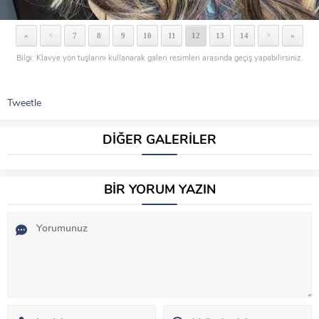
«
7
8
9
10
11
12
13
14
»
<
>
Bilgi: Klavye yön tuşlarını kullanarak galeri resimleri arasında geçiş yapabilirsiniz.
Tweetle
DİĞER GALERİLER
BİR YORUM YAZIN