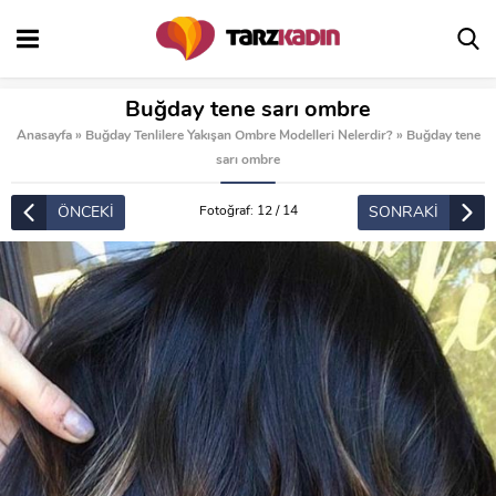
Buğday tene sarı ombre
Anasayfa
»
Buğday Tenlilere Yakışan Ombre Modelleri Nelerdir?
»
Buğday tene
sarı ombre
ÖNCEKİ
SONRAKİ
Fotoğraf: 12 / 14