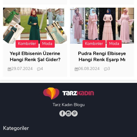
20.403
20.118
Kombinler
Moda
Kombinler
Moda
Yeşil Elbisenin Üzerine
Pudra Rengi Elbiseye
Hangi Renk Şal Gider?
Hangi Renk Eşarp Mı
Dedi Birisi
29.07.2024
4
06.08.2024
3
19.484
18.347
Tarz Kadın Blogu
Kategoriler