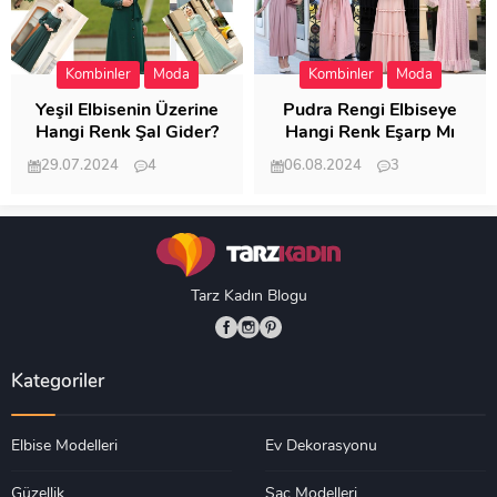
Kombinler
Moda
Kombinler
Moda
Yeşil Elbisenin Üzerine
Pudra Rengi Elbiseye
Hangi Renk Şal Gider?
Hangi Renk Eşarp Mı
Dedi Birisi
29.07.2024
4
06.08.2024
3
19.486
18.348
Tarz Kadın Blogu
Kategoriler
Elbise Modelleri
Ev Dekorasyonu
Güzellik
Saç Modelleri