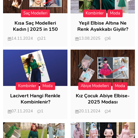
Saç Modelleri
Kombinler
Moda
Kısa Saç Modelleri
Yeşil Elbise Altına Ne
Kadın | 2025 in 150
Renk Ayakkabı Giyilir?
Modeli
14.11.2024
21
13.08.2025
6
57.015
21.951
Kombinler
Moda
Abiye Modelleri
Moda
Lacivert Hangi Renkle
Kız Çocuk Abiye Elbise-
Kombinlenir?
2025 Modası
07.11.2024
1
20.11.2024
4
20.405
20.120