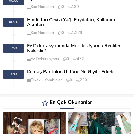
00:00
Saç Modelleri
0
139
Hindistan Cevizi Yağı Faydaları, Kullanım
00:20
Alanları
Saç Modelleri
0
1.279
Ev Dekorasyonunda Mor İle Uyumlu Renkler
17:35
Nelerdir?
Ev Dekorasyonu
0
472
Kumaş Pantolon Üstüne Ne Giyilir Erkek
15:05
Erkek
Kombinler
0
220
En Çok Okunanlar