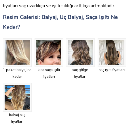
fiyatları saç uzadıkça ve ışıltı sıklığı arttıkça artmaktadır.
Resim Galerisi: Balyaj, Uç Balyaj, Saça Işıltı Ne
Kadar?
1 paket balyaj ne
kısa saça ışıltı
saç gölge
saç ışıltı fiyatları
kadar
fiyatları
fiyatları
balyaj saç
fiyatları