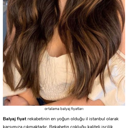
ortalama balyaj fiyatları
Balyaj fiyat
rekabetinin en yoğun olduğu il istanbul olarak
karşımıza çıkmaktadır. Rekabetin çokluğu kaliteli işçilik