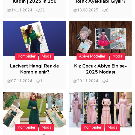
Kadın | 2025 in 150
Renk Ayakkabı Giyilir?
Modeli
14.11.2024
21
13.08.2025
6
57.019
21.954
Kombinler
Moda
Abiye Modelleri
Moda
Lacivert Hangi Renkle
Kız Çocuk Abiye Elbise-
Kombinlenir?
2025 Modası
07.11.2024
1
20.11.2024
4
20.409
20.125
Kombinler
Moda
Kombinler
Moda