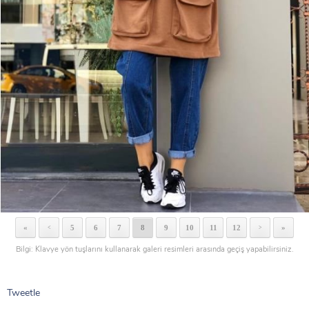
«
5
6
7
8
9
10
11
12
»
<
>
Bilgi: Klavye yön tuşlarını kullanarak galeri resimleri arasında geçiş yapabilirsiniz.
Tweetle