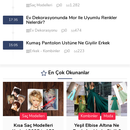
Saç Modelleri
0
1.282
Ev Dekorasyonunda Mor İle Uyumlu Renkler
17:35
Nelerdir?
Ev Dekorasyonu
0
474
Kumaş Pantolon Üstüne Ne Giyilir Erkek
15:05
Erkek
Kombinler
0
223
En Çok Okunanlar
Saç Modelleri
Kombinler
Moda
Kısa Saç Modelleri
Yeşil Elbise Altına Ne