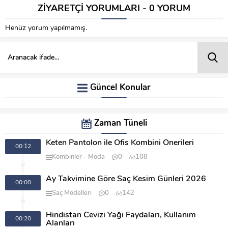
ZİYARETÇİ YORUMLARI - 0 YORUM
Henüz yorum yapılmamış.
Güncel Konular
Zaman Tüneli
Keten Pantolon ile Ofis Kombini Önerileri
00:12
Kombinler
Moda
0
108
Ay Takvimine Göre Saç Kesim Günleri 2026
00:00
Saç Modelleri
0
142
Hindistan Cevizi Yağı Faydaları, Kullanım
00:20
Alanları