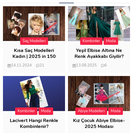
Saç Modelleri
Kombinler
Moda
Kısa Saç Modelleri
Yeşil Elbise Altına Ne
Kadın | 2025 in 150
Renk Ayakkabı Giyilir?
Modeli
14.11.2024
21
13.08.2025
6
57.015
21.951
Kombinler
Moda
Abiye Modelleri
Moda
Lacivert Hangi Renkle
Kız Çocuk Abiye Elbise-
Kombinlenir?
2025 Modası