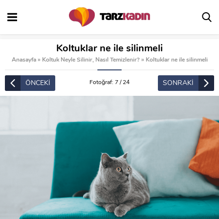
Koltuklar ne ile silinmeli
Anasayfa
»
Koltuk Neyle Silinir, Nasıl Temizlenir?
»
Koltuklar ne ile silinmeli
ÖNCEKİ
SONRAKİ
Fotoğraf: 7 / 24