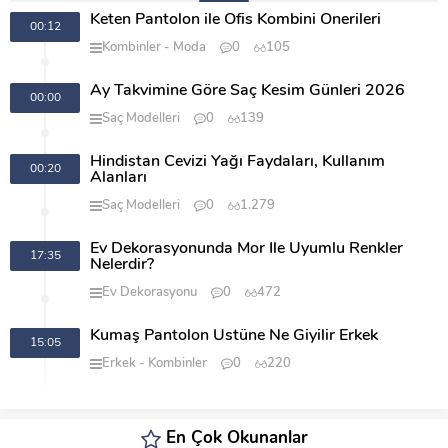
Keten Pantolon ile Ofis Kombini Önerileri
00:12
Kombinler
Moda
0
105
Ay Takvimine Göre Saç Kesim Günleri 2026
00:00
Saç Modelleri
0
139
Hindistan Cevizi Yağı Faydaları, Kullanım
00:20
Alanları
Saç Modelleri
0
1.279
Ev Dekorasyonunda Mor İle Uyumlu Renkler
17:35
Nelerdir?
Ev Dekorasyonu
0
472
Kumaş Pantolon Üstüne Ne Giyilir Erkek
15:05
Erkek
Kombinler
0
220
En Çok Okunanlar