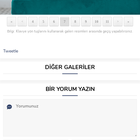
«
4
5
6
7
8
9
10
11
»
<
>
Bilgi: Klavye yön tuşlarını kullanarak galeri resimleri arasında geçiş yapabilirsiniz.
Tweetle
DİĞER GALERİLER
BİR YORUM YAZIN