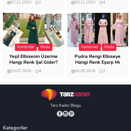
07.11.2024
1
20.11.2024
4
20.405
20.120
Kombinler
Moda
Kombinler
Moda
Yeşil Elbisenin Üzerine
Pudra Rengi Elbiseye
Hangi Renk Şal Gider?
Hangi Renk Eşarp Mı
Dedi Birisi
29.07.2024
4
06.08.2024
3
19.487
18.348
Tarz Kadın Blogu
Kategoriler