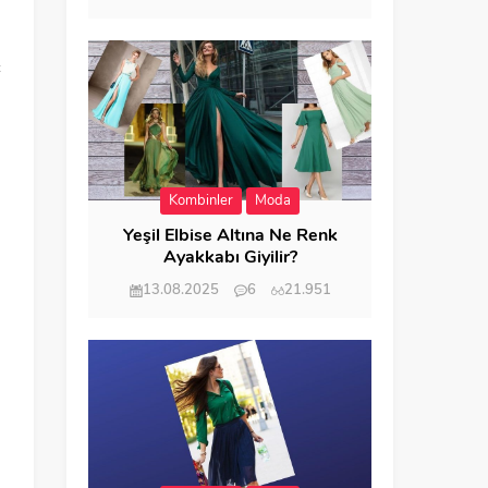
ç
Kombinler
Moda
Yeşil Elbise Altına Ne Renk
Ayakkabı Giyilir?
13.08.2025
6
21.951