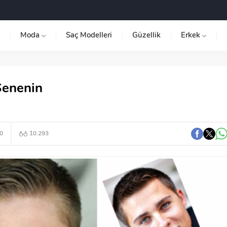
Moda
Saç Modelleri
Güzellik
Erkek
Senenin
0
10.293