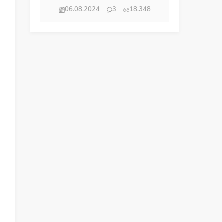
06.08.2024
3
18.348
p