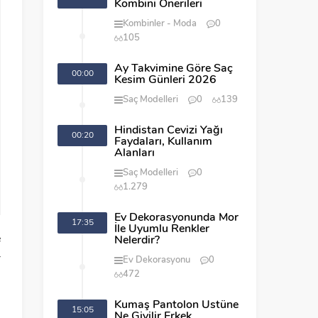
Kombini Önerileri
Kombinler
Moda
0
105
Ay Takvimine Göre Saç
00:00
Kesim Günleri 2026
Saç Modelleri
0
139
Hindistan Cevizi Yağı
00:20
Faydaları, Kullanım
Alanları
Saç Modelleri
0
1.279
Ev Dekorasyonunda Mor
17:35
İle Uyumlu Renkler
e
Nelerdir?
r
Ev Dekorasyonu
0
472
Kumaş Pantolon Üstüne
15:05
i
Ne Giyilir Erkek