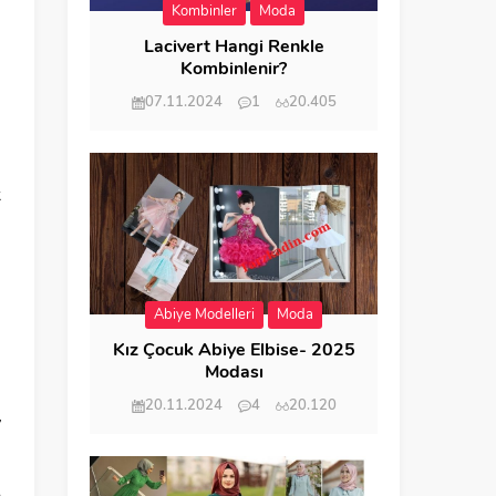
Kombinler
Moda
Lacivert Hangi Renkle
Kombinlenir?
07.11.2024
1
20.405
m
k
Abiye Modelleri
Moda
Kız Çocuk Abiye Elbise- 2025
Modası
20.11.2024
4
20.120
y