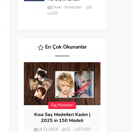
y
Erkek
Kombinler
0
220
?
En Çok Okunanlar
Saç Modelleri
Kısa Saç Modelleri Kadın |
2025 in 150 Modeli
14.11.2024
21
57.015