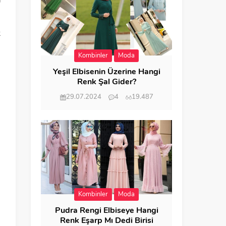
a
k
Kombinler
Moda
Yeşil Elbisenin Üzerine Hangi
Renk Şal Gider?
29.07.2024
4
19.487
Kombinler
Moda
Pudra Rengi Elbiseye Hangi
Renk Eşarp Mı Dedi Birisi