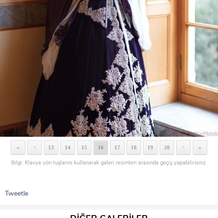
«
13
14
15
16
17
18
19
20
»
<
>
Bilgi: Klavye yön tuşlarını kullanarak galeri resimleri arasında geçiş yapabilirsiniz.
Tweetle