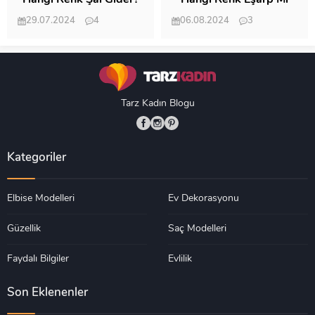
Hangi Renk Şal Gider?
Hangi Renk Eşarp Mı
Dedi Birisi
29.07.2024
4
06.08.2024
3
19.484
18.346
Tarz Kadın Blogu
Kategoriler
Elbise Modelleri
Ev Dekorasyonu
Güzellik
Saç Modelleri
Faydalı Bilgiler
Evlilik
Son Eklenenler