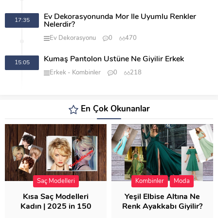
Ev Dekorasyonunda Mor İle Uyumlu Renkler
17:35
Nelerdir?
Ev Dekorasyonu
0
470
Kumaş Pantolon Üstüne Ne Giyilir Erkek
15:05
Erkek
Kombinler
0
218
En Çok Okunanlar
Saç Modelleri
Kombinler
Moda
Kısa Saç Modelleri
Yeşil Elbise Altına Ne
Kadın | 2025 in 150
Renk Ayakkabı Giyilir?
Modeli