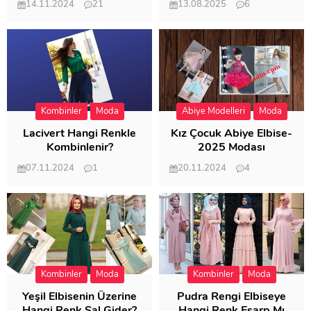
14.11.2024
21
13.08.2025
6
57.011
21.949
Kombinler
Moda
Abiye Modelleri
Moda
Lacivert Hangi Renkle
Kız Çocuk Abiye Elbise-
Kombinlenir?
2025 Modası
07.11.2024
1
20.11.2024
4
20.402
20.118
Kombinler
Moda
Kombinler
Moda
Yeşil Elbisenin Üzerine
Pudra Rengi Elbiseye