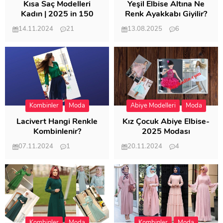
Kısa Saç Modelleri
Yeşil Elbise Altına Ne
Kadın | 2025 in 150
Renk Ayakkabı Giyilir?
Modeli
14.11.2024
21
13.08.2025
6
57.019
21.954
Kombinler
Moda
Abiye Modelleri
Moda
Lacivert Hangi Renkle
Kız Çocuk Abiye Elbise-
Kombinlenir?
2025 Modası
07.11.2024
1
20.11.2024
4
20.409
20.125
Kombinler
Moda
Kombinler
Moda