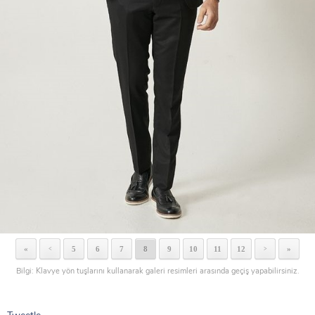
«
5
6
7
8
9
10
11
12
»
<
>
Bilgi: Klavye yön tuşlarını kullanarak galeri resimleri arasında geçiş yapabilirsiniz.