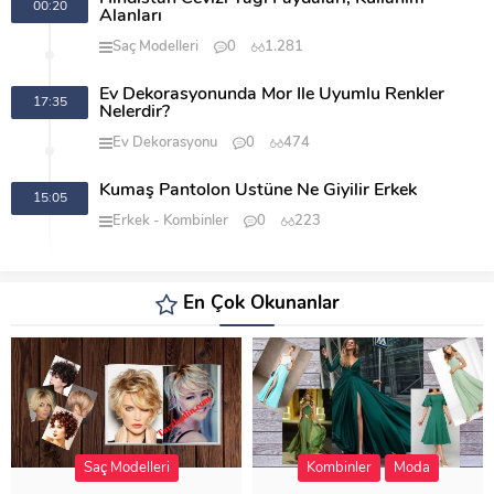
00:20
Alanları
Saç Modelleri
0
1.281
Ev Dekorasyonunda Mor İle Uyumlu Renkler
17:35
Nelerdir?
Ev Dekorasyonu
0
474
Kumaş Pantolon Üstüne Ne Giyilir Erkek
15:05
Erkek
Kombinler
0
223
En Çok Okunanlar
Saç Modelleri
Kombinler
Moda