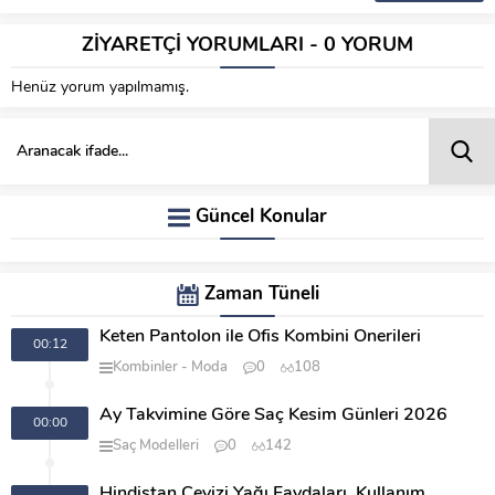
ZİYARETÇİ YORUMLARI - 0 YORUM
Henüz yorum yapılmamış.
Güncel Konular
Zaman Tüneli
Keten Pantolon ile Ofis Kombini Önerileri
00:12
Kombinler
Moda
0
108
Ay Takvimine Göre Saç Kesim Günleri 2026
00:00
Saç Modelleri
0
142
Hindistan Cevizi Yağı Faydaları, Kullanım