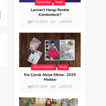
Kombinler
Moda
Lacivert Hangi Renkle
Kombinlenir?
07.11.2024
1
20.400
Abiye Modelleri
Moda
Kız Çocuk Abiye Elbise- 2025
Modası
20.11.2024
4
20.116