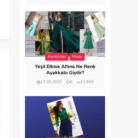
Kombinler
Moda
Yeşil Elbise Altına Ne Renk
Ayakkabı Giyilir?
13.08.2025
6
21.949