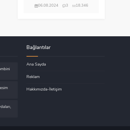
06.08.2024
3
18.346
Bağlantılar
Ana Sayda
ombini
Reklam
Kesim
Hakkımızda-İletişim
daları,