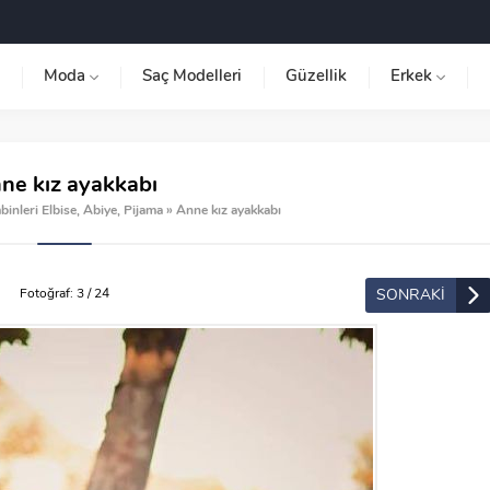
Moda
Saç Modelleri
Güzellik
Erkek
ne kız ayakkabı
inleri Elbise, Abiye, Pijama
»
Anne kız ayakkabı
SONRAKİ
Fotoğraf: 3 / 24