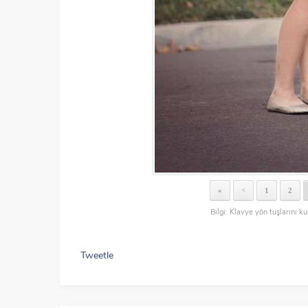
«
1
2
<
Bilgi: Klavye yön tuşlarını ku
Tweetle