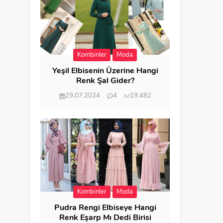
Kombinler
Moda
Yeşil Elbisenin Üzerine Hangi
Renk Şal Gider?
29.07.2024
4
19.482
Kombinler
Moda
Pudra Rengi Elbiseye Hangi
Renk Eşarp Mı Dedi Birisi