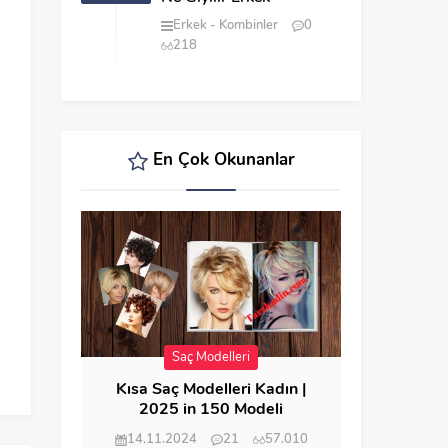
Erkek
Kombinler
0
218
En Çok Okunanlar
Saç Modelleri
Kısa Saç Modelleri Kadın |
2025 in 150 Modeli
14.11.2024
21
57.010