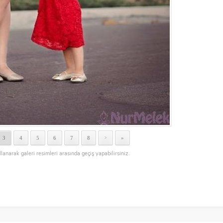
3
4
5
6
7
8
»
>
llanarak galeri resimleri arasında geçiş yapabilirsiniz.