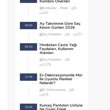
Kombini Önerileri
Kombinler
Moda
0
103
Ay Takvimine Göre Saç
00:00
Kesim Günleri 2026
Saç Modelleri
0
137
Hindistan Cevizi Yağı
00:20
Faydaları, Kullanım
Alanları
Saç Modelleri
0
1.276
Ev Dekorasyonunda Mor
17:35
İle Uyumlu Renkler
Nelerdir?
Ev Dekorasyonu
0
470
Kumaş Pantolon Üstüne
15:05
Ne Giyilir Erkek