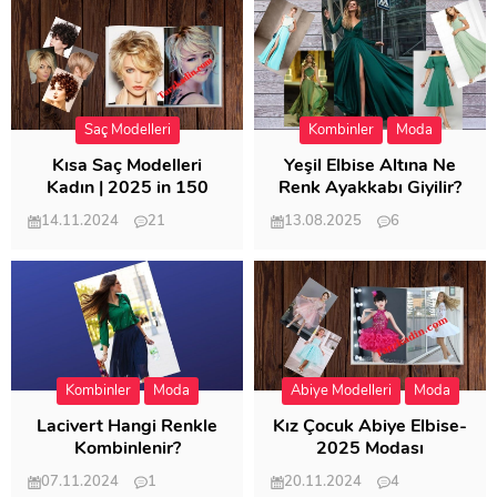
Saç Modelleri
Kombinler
Moda
Kısa Saç Modelleri
Yeşil Elbise Altına Ne
Kadın | 2025 in 150
Renk Ayakkabı Giyilir?
Modeli
14.11.2024
21
13.08.2025
6
57.008
21.947
Kombinler
Moda
Abiye Modelleri
Moda
Lacivert Hangi Renkle
Kız Çocuk Abiye Elbise-
Kombinlenir?
2025 Modası
07.11.2024
1
20.11.2024
4