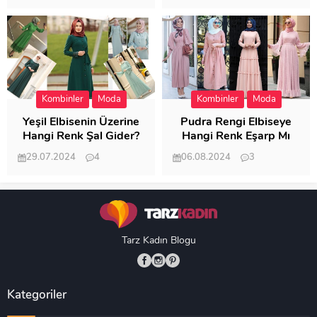
20.398
20.113
Kombinler
Moda
Kombinler
Moda
Yeşil Elbisenin Üzerine
Pudra Rengi Elbiseye
Hangi Renk Şal Gider?
Hangi Renk Eşarp Mı
Dedi Birisi
29.07.2024
4
06.08.2024
3
19.481
18.344
Tarz Kadın Blogu
Kategoriler