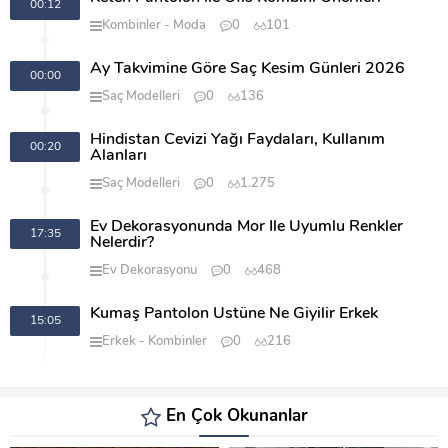
00:12
Kombinler
Moda
0
101
Ay Takvimine Göre Saç Kesim Günleri 2026
00:00
Saç Modelleri
0
136
Hindistan Cevizi Yağı Faydaları, Kullanım
00:20
Alanları
Saç Modelleri
0
1.275
Ev Dekorasyonunda Mor İle Uyumlu Renkler
17:35
Nelerdir?
Ev Dekorasyonu
0
468
Kumaş Pantolon Üstüne Ne Giyilir Erkek
15:05
Erkek
Kombinler
0
216
En Çok Okunanlar