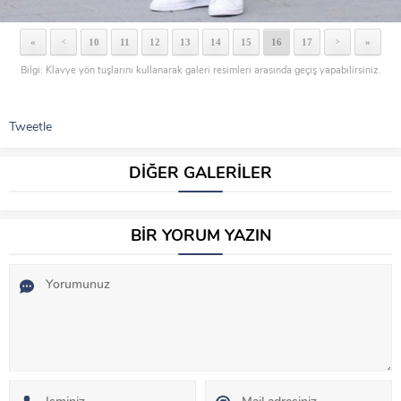
«
10
11
12
13
14
15
16
17
»
<
>
Bilgi: Klavye yön tuşlarını kullanarak galeri resimleri arasında geçiş yapabilirsiniz.
Tweetle
DİĞER GALERİLER
BİR YORUM YAZIN