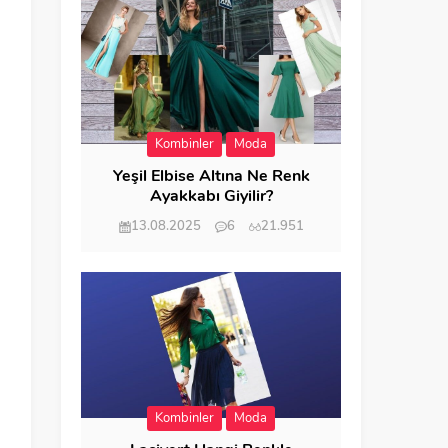
Kombinler
Moda
Yeşil Elbise Altına Ne Renk
Ayakkabı Giyilir?
13.08.2025
6
21.951
Kombinler
Moda