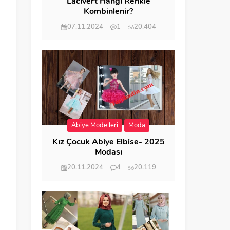
Lacivert Hangi Renkle
Kombinlenir?
07.11.2024
1
20.404
Abiye Modelleri
Moda
Kız Çocuk Abiye Elbise- 2025
Modası
20.11.2024
4
20.119
m