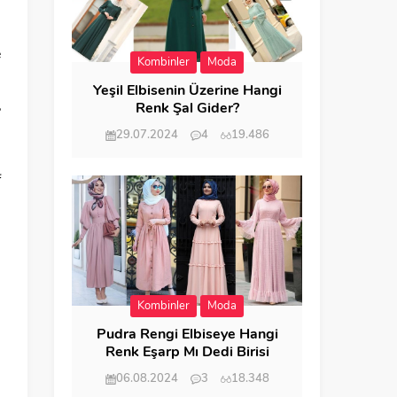
e
Kombinler
Moda
Yeşil Elbisenin Üzerine Hangi
Renk Şal Gider?
?
29.07.2024
4
19.486
f
Kombinler
Moda
Pudra Rengi Elbiseye Hangi
Renk Eşarp Mı Dedi Birisi
06.08.2024
3
18.348