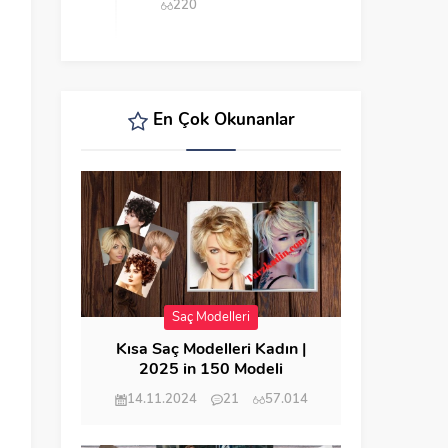
220
En Çok Okunanlar
Saç Modelleri
i
Kısa Saç Modelleri Kadın |
2025 in 150 Modeli
14.11.2024
21
57.014