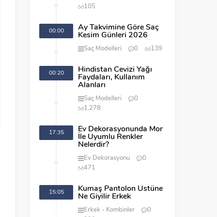
105
Ay Takvimine Göre Saç
00:00
Kesim Günleri 2026
Saç Modelleri
0
139
Hindistan Cevizi Yağı
00:20
Faydaları, Kullanım
Alanları
Saç Modelleri
0
1.278
Ev Dekorasyonunda Mor
17:35
İle Uyumlu Renkler
n
Nelerdir?
n
Ev Dekorasyonu
0
471
Kumaş Pantolon Üstüne
15:05
n
Ne Giyilir Erkek
Erkek
Kombinler
0