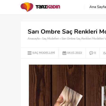
Ana Sayfa
Sarı Ombre Saç Renkleri Mod
Anasayfa
»
Saç Modelleri
»
Sarı Ombre Saç Renkleri Modelleri Ve
SAÇ MODELLERI
04.01.2022
0