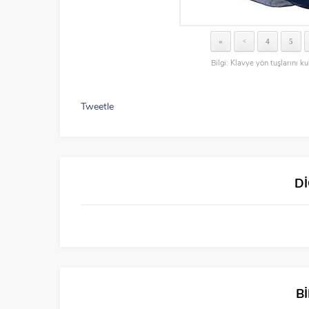
«
4
5
<
Bilgi: Klavye yön tuşlarını ku
Tweetle
D
B