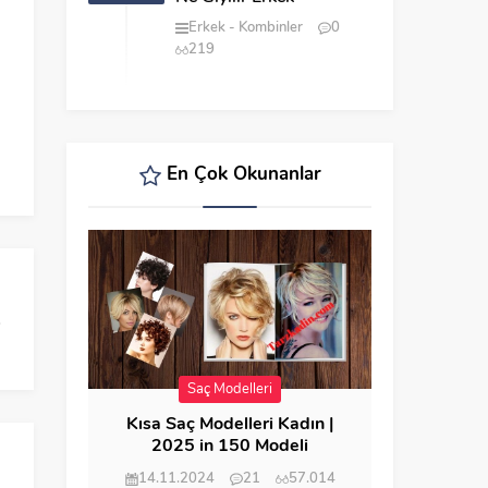
Erkek
Kombinler
0
219
En Çok Okunanlar
Saç Modelleri
Kısa Saç Modelleri Kadın |
2025 in 150 Modeli
14.11.2024
21
57.014