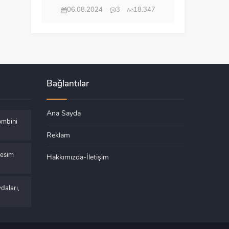
06.08.2024
3
18.347
Bağlantılar
Ana Sayda
ombini
Reklam
Kesim
Hakkımızda-İletişim
daları,