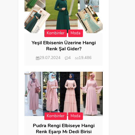
Kombinler
Moda
Yeşil Elbisenin Üzerine Hangi
Renk Şal Gider?
29.07.2024
4
19.486
Kombinler
Moda
Pudra Rengi Elbiseye Hangi
Renk Eşarp Mı Dedi Birisi