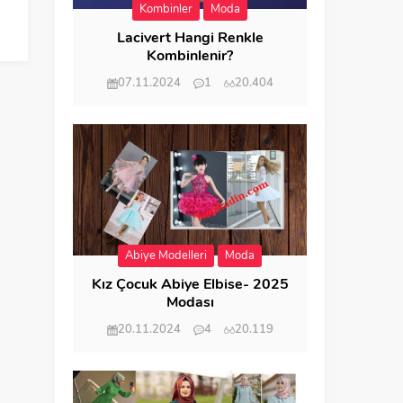
Kombinler
Moda
Lacivert Hangi Renkle
Kombinlenir?
07.11.2024
1
20.404
Abiye Modelleri
Moda
Kız Çocuk Abiye Elbise- 2025
Modası
20.11.2024
4
20.119