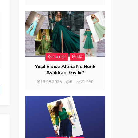
Kombinler
Moda
Yeşil Elbise Altına Ne Renk
Ayakkabı Giyilir?
13.08.2025
6
21.950