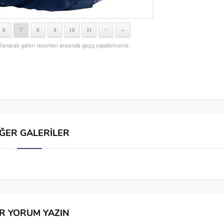
6
7
8
9
10
11
»
>
llanarak galeri resimleri arasında geçiş yapabilirsiniz.
İĞER GALERİLER
İR YORUM YAZIN