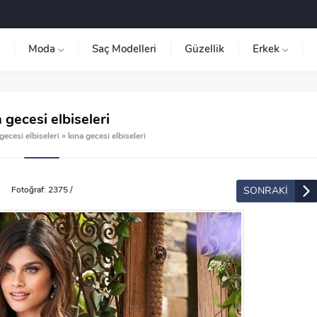
Moda
Saç Modelleri
Güzellik
Erkek
 gecesi elbiseleri
gecesi elbiseleri
»
kına gecesi elbiseleri
SONRAKİ
Fotoğraf: 2375 /
2625