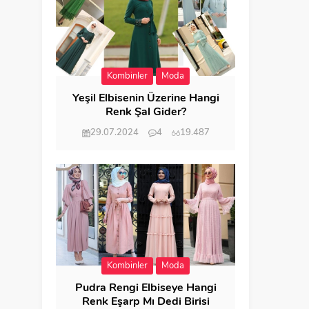
Kombinler
Moda
Yeşil Elbisenin Üzerine Hangi
Renk Şal Gider?
29.07.2024
4
19.487
Kombinler
Moda
Pudra Rengi Elbiseye Hangi
Renk Eşarp Mı Dedi Birisi