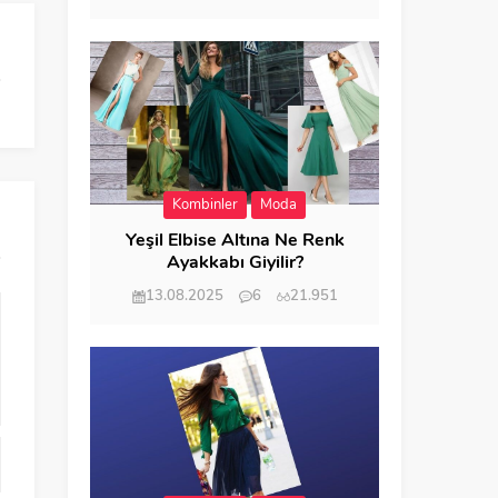
Kombinler
Moda
Yeşil Elbise Altına Ne Renk
Ayakkabı Giyilir?
13.08.2025
6
21.951