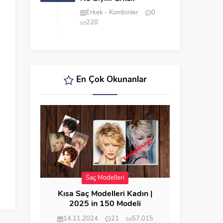
Erkek
Kombinler
0
220
En Çok Okunanlar
Saç Modelleri
Kısa Saç Modelleri Kadın |
2025 in 150 Modeli
14.11.2024
21
57.015