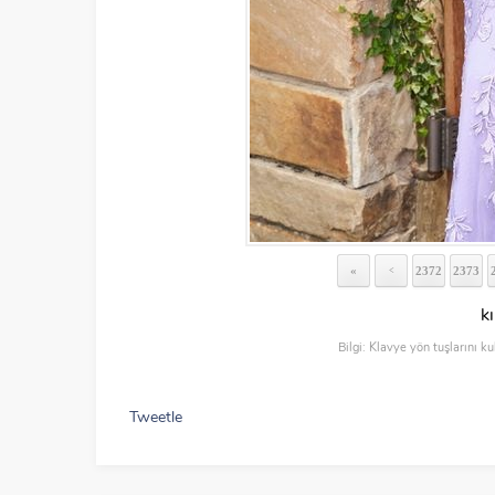
«
2372
2373
<
kı
Bilgi: Klavye yön tuşlarını ku
Tweetle