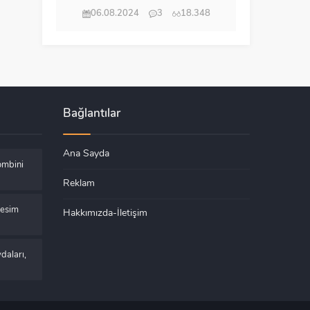
06.08.2024
3
18.348
Bağlantılar
Ana Sayda
ombini
Reklam
Kesim
Hakkımızda-İletişim
daları,