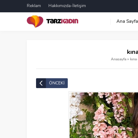
Reklam
Hakkımızda-İletişim
Ana Sayfa
kına
Anasayfa
»
kına 
ÖNCEKİ