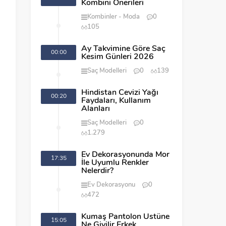
Kombini Önerileri
Kombinler
Moda
0
105
Ay Takvimine Göre Saç
00:00
Kesim Günleri 2026
Saç Modelleri
0
139
Hindistan Cevizi Yağı
00:20
Faydaları, Kullanım
Alanları
Saç Modelleri
0
1.279
Ev Dekorasyonunda Mor
17:35
İle Uyumlu Renkler
Nelerdir?
Ev Dekorasyonu
0
472
Kumaş Pantolon Üstüne
15:05
Ne Giyilir Erkek