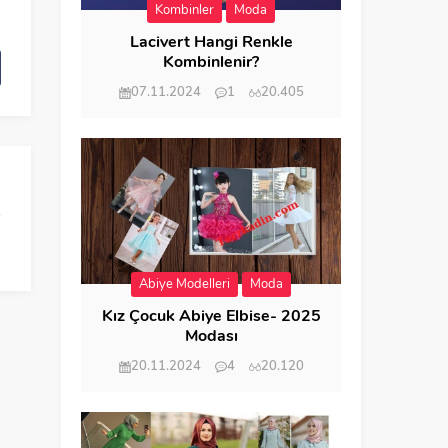
Kombinler
Moda
Lacivert Hangi Renkle
Kombinlenir?
07.11.2024
1
20.405
Abiye Modelleri
Moda
Kız Çocuk Abiye Elbise- 2025
Modası
20.11.2024
4
20.120