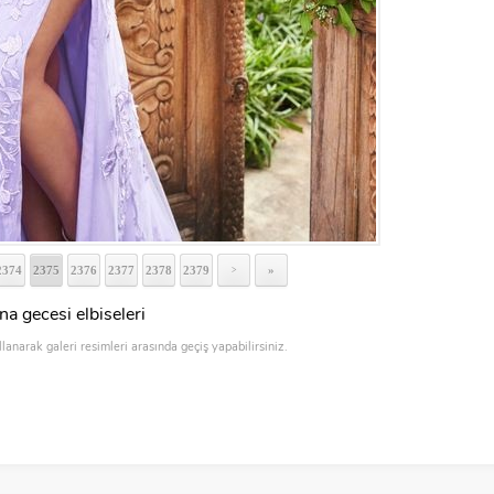
2374
2375
2376
2377
2378
2379
»
>
na gecesi elbiseleri
llanarak galeri resimleri arasında geçiş yapabilirsiniz.