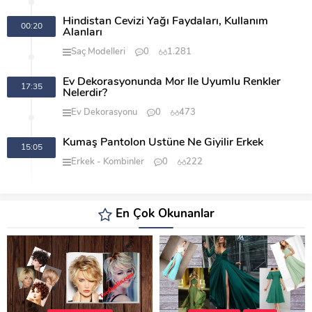
Hindistan Cevizi Yağı Faydaları, Kullanım
00:20
Alanları
Saç Modelleri
0
1.281
Ev Dekorasyonunda Mor İle Uyumlu Renkler
17:35
Nelerdir?
Ev Dekorasyonu
0
473
Kumaş Pantolon Üstüne Ne Giyilir Erkek
15:05
Erkek
Kombinler
0
222
En Çok Okunanlar