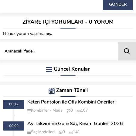
ZİYARETÇİ YORUMLARI - 0 YORUM
Henüz yorum yapılmamış.
Güncel Konular
Zaman Tüneli
Keten Pantolon ile Ofis Kombini Önerileri
00:12
Kombinler
Moda
0
107
Ay Takvimine Göre Saç Kesim Günleri 2026
00:00
Saç Modelleri
0
141