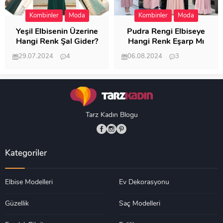
Kombinler
Moda
Kombinler
Moda
Yeşil Elbisenin Üzerine
Pudra Rengi Elbiseye
Hangi Renk Şal Gider?
Hangi Renk Eşarp Mı
Dedi Birisi
29.07.2024
4
06.08.2024
3
19.488
18.350
Tarz Kadın Blogu
Kategoriler
Elbise Modelleri
Ev Dekorasyonu
Güzellik
Saç Modelleri