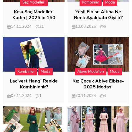
Saç Modelleri
Kombinler
Moda
Kısa Saç Modelleri
Yeşil Elbise Altına Ne
Kadın | 2025 in 150
Renk Ayakkabı Giyilir?
Modeli
14.11.2024
21
13.08.2025
6
57.018
21.953
Kombinler
Moda
Abiye Modelleri
Moda
Lacivert Hangi Renkle
Kız Çocuk Abiye Elbise-
Kombinlenir?
2025 Modası
07.11.2024
1
20.11.2024
4
20.407
20.123