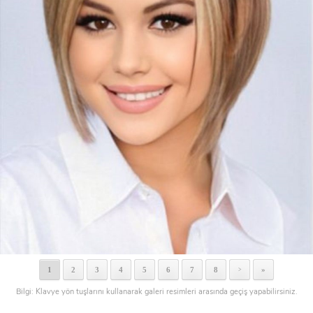
1
2
3
4
5
6
7
8
»
>
Bilgi: Klavye yön tuşlarını kullanarak galeri resimleri arasında geçiş yapabilirsiniz.