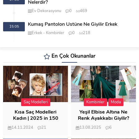
Nelerdir?
Ev Dekorasyonu
0
469
Kumaş Pantolon Üstüne Ne Giyilir Erkek
15:05
Erkek
Kombinler
0
218
En Çok Okunanlar
Saç Modelleri
Kombinler
Moda
Kısa Saç Modelleri
Yeşil Elbise Altına Ne
Kadın | 2025 in 150
Renk Ayakkabı Giyilir?
Modeli
14.11.2024
21
13.08.2025
6
57.010
21.949