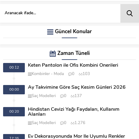
Güncel Konular
Zaman Tüneli
Keten Pantolon ile Ofis Kombini Önerileri
00:12
Kombinler
Moda
0
103
Ay Takvimine Göre Saç Kesim Günleri 2026
00:00
Saç Modelleri
0
137
Hindistan Cevizi Yağı Faydaları, Kullanım
00:20
Alanları
Saç Modelleri
0
1.276
Ev Dekorasyonunda Mor İle Uyumlu Renkler
17:35