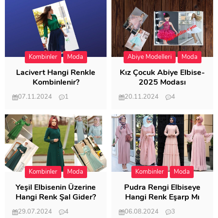
Kombinler
Moda
Abiye Modelleri
Moda
Lacivert Hangi Renkle
Kız Çocuk Abiye Elbise-
Kombinlenir?
2025 Modası
07.11.2024
1
20.11.2024
4
20.400
20.116
Kombinler
Moda
Kombinler
Moda
Yeşil Elbisenin Üzerine
Pudra Rengi Elbiseye
Hangi Renk Şal Gider?
Hangi Renk Eşarp Mı
Dedi Birisi
29.07.2024
4
06.08.2024
3