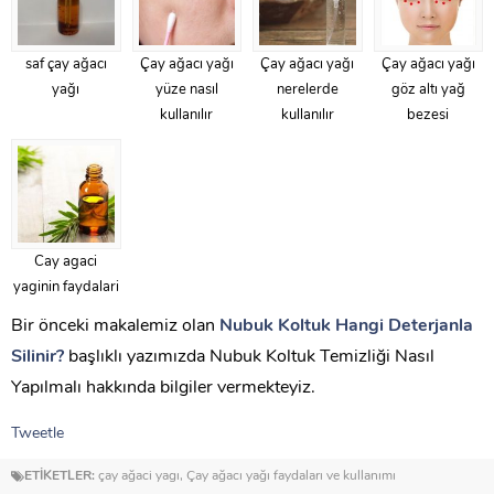
saf çay ağacı
Çay ağacı yağı
Çay ağacı yağı
Çay ağacı yağı
yağı
yüze nasıl
nerelerde
göz altı yağ
kullanılır
kullanılır
bezesi
Cay agaci
yaginin faydalari
Bir önceki makalemiz olan
Nubuk Koltuk Hangi Deterjanla
Silinir?
başlıklı yazımızda Nubuk Koltuk Temizliği Nasıl
Yapılmalı hakkında bilgiler vermekteyiz.
Tweetle
ETİKETLER:
çay ağaci yagı
,
Çay ağacı yağı faydaları ve kullanımı