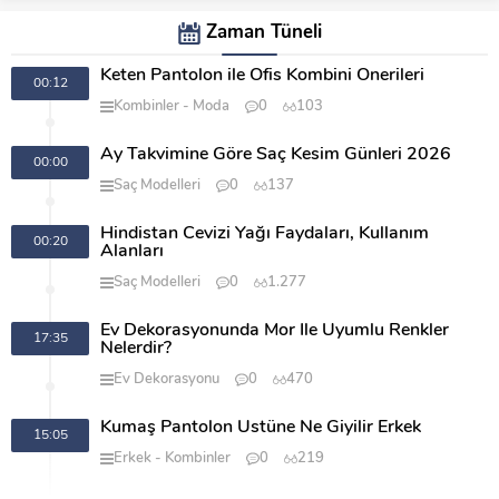
Zaman Tüneli
Keten Pantolon ile Ofis Kombini Önerileri
00:12
Kombinler
Moda
0
103
Ay Takvimine Göre Saç Kesim Günleri 2026
00:00
Saç Modelleri
0
137
Hindistan Cevizi Yağı Faydaları, Kullanım
00:20
Alanları
Saç Modelleri
0
1.277
Ev Dekorasyonunda Mor İle Uyumlu Renkler
17:35
Nelerdir?
Ev Dekorasyonu
0
470
Kumaş Pantolon Üstüne Ne Giyilir Erkek
15:05
Erkek
Kombinler
0
219