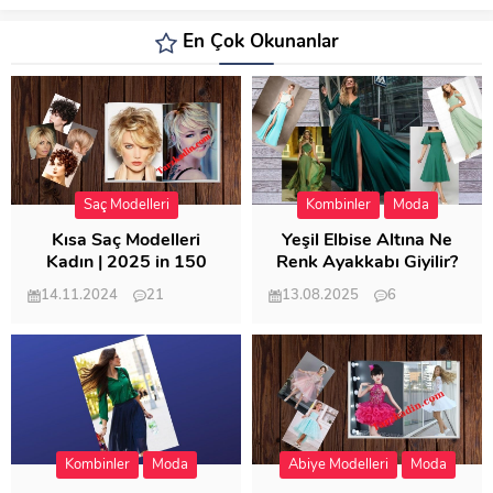
En Çok Okunanlar
Saç Modelleri
Kombinler
Moda
Kısa Saç Modelleri
Yeşil Elbise Altına Ne
Kadın | 2025 in 150
Renk Ayakkabı Giyilir?
Modeli
14.11.2024
21
13.08.2025
6
57.011
21.949
Kombinler
Moda
Abiye Modelleri
Moda