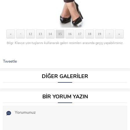
«
12
13
14
15
16
17
18
19
»
<
>
Bilgi: Klavye yön tuşlarını kullanarak galeri resimleri arasında geçiş yapabilirsiniz.
Tweetle
DİĞER GALERİLER
BİR YORUM YAZIN