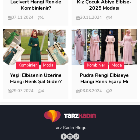
Lacivert Hangi Renkle
Kız Çocuk Abiye Elbise-
Kombinlenir?
2025 Modası
07.11.2024
1
20.11.2024
4
20.402
20.118
Kombinler
Moda
Kombinler
Moda
Yeşil Elbisenin Üzerine
Pudra Rengi Elbiseye
Hangi Renk Şal Gider?
Hangi Renk Eşarp Mı
Dedi Birisi
29.07.2024
4
06.08.2024
3
19.484
18.346
Tarz Kadın Blogu