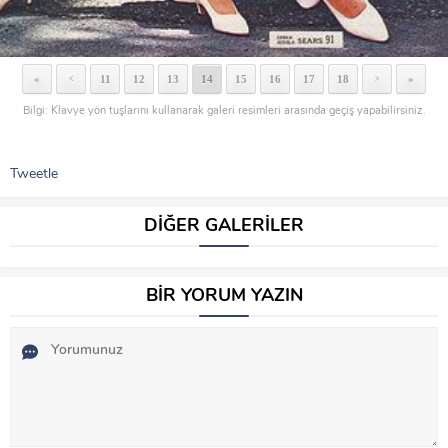
«
11
12
13
14
15
16
17
18
»
<
>
Bilgi: Klavye yön tuşlarını kullanarak galeri resimleri arasında geçiş yapabilirsiniz.
Tweetle
DİĞER GALERİLER
BİR YORUM YAZIN