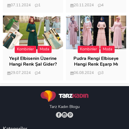
07.11.2024
1
20.11.2024
4
20.398
20.114
Kombinler
Moda
Kombinler
Moda
Yeşil Elbisenin Üzerine
Pudra Rengi Elbiseye
Hangi Renk Şal Gider?
Hangi Renk Eşarp Mı
Dedi Birisi
29.07.2024
4
06.08.2024
3
19.481
18.345
Tarz Kadın Blogu