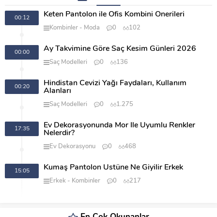
Keten Pantolon ile Ofis Kombini Önerileri
00:12
Kombinler
Moda
0
102
Ay Takvimine Göre Saç Kesim Günleri 2026
00:00
Saç Modelleri
0
136
Hindistan Cevizi Yağı Faydaları, Kullanım
00:20
Alanları
Saç Modelleri
0
1.275
Ev Dekorasyonunda Mor İle Uyumlu Renkler
17:35
Nelerdir?
Ev Dekorasyonu
0
468
Kumaş Pantolon Üstüne Ne Giyilir Erkek
15:05
Erkek
Kombinler
0
217