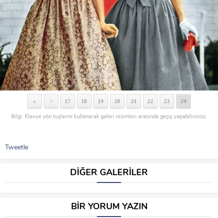
«
17
18
19
20
21
22
23
24
<
Bilgi: Klavye yön tuşlarını kullanarak galeri resimleri arasında geçiş yapabilirsiniz.
Tweetle
DİĞER GALERİLER
BİR YORUM YAZIN