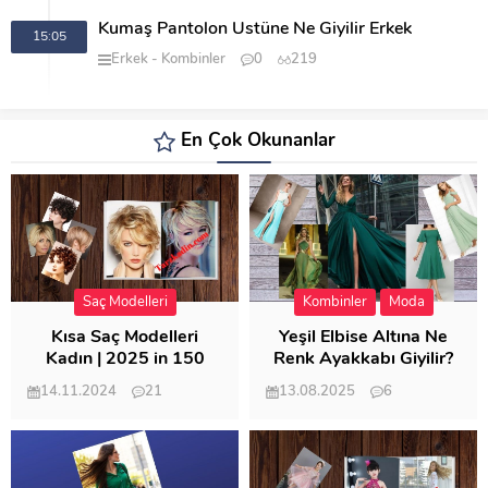
Kumaş Pantolon Üstüne Ne Giyilir Erkek
15:05
Erkek
Kombinler
0
219
En Çok Okunanlar
Saç Modelleri
Kombinler
Moda
Kısa Saç Modelleri
Yeşil Elbise Altına Ne
Kadın | 2025 in 150
Renk Ayakkabı Giyilir?
Modeli
14.11.2024
21
13.08.2025
6
57.011
21.949