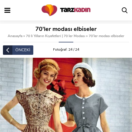
70’ler modası elbiseler
Anasayfa
»
70 li Yılların Kıyafetleri | 70 ler Modası
»
70’ler modası elbiseler
ÖNCEKİ
Fotoğraf: 24 / 24