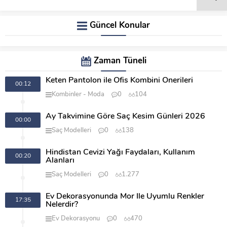
Güncel Konular
Zaman Tüneli
Keten Pantolon ile Ofis Kombini Önerileri
00:12
Kombinler
Moda
0
104
Ay Takvimine Göre Saç Kesim Günleri 2026
00:00
Saç Modelleri
0
138
Hindistan Cevizi Yağı Faydaları, Kullanım
00:20
Alanları
Saç Modelleri
0
1.277
Ev Dekorasyonunda Mor İle Uyumlu Renkler
17:35
Nelerdir?
Ev Dekorasyonu
0
470