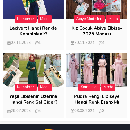
Kombinler
Moda
Abiye Modelleri
Moda
Lacivert Hangi Renkle
Kız Çocuk Abiye Elbise-
Kombinlenir?
2025 Modası
07.11.2024
1
20.11.2024
4
20.402
20.118
Kombinler
Moda
Kombinler
Moda
Yeşil Elbisenin Üzerine
Pudra Rengi Elbiseye
Hangi Renk Şal Gider?
Hangi Renk Eşarp Mı
Dedi Birisi
29.07.2024
4
06.08.2024
3
19.484
18.346