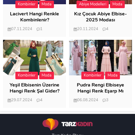
Kombinler
Moda
Abiye Modelleri
Moda
Lacivert Hangi Renkle
Kız Çocuk Abiye Elbise-
Kombinlenir?
2025 Modası
07.11.2024
1
20.11.2024
4
20.404
20.118
Kombinler
Moda
Kombinler
Moda
Yeşil Elbisenin Üzerine
Pudra Rengi Elbiseye
Hangi Renk Şal Gider?
Hangi Renk Eşarp Mı
Dedi Birisi
29.07.2024
4
06.08.2024
3
19.486
18.347