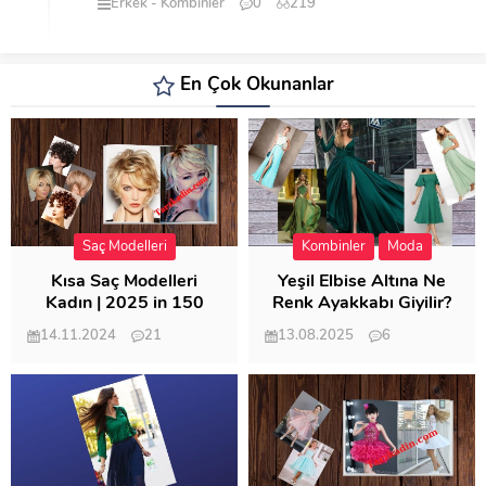
Erkek
Kombinler
0
219
En Çok Okunanlar
Saç Modelleri
Kombinler
Moda
Kısa Saç Modelleri
Yeşil Elbise Altına Ne
Kadın | 2025 in 150
Renk Ayakkabı Giyilir?
Modeli
14.11.2024
21
13.08.2025
6
57.013
21.950