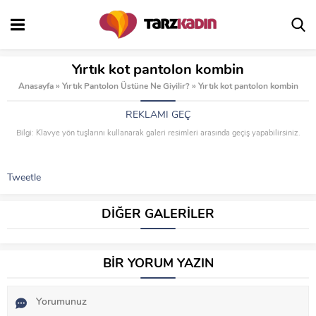
Yırtık kot pantolon kombin
Anasayfa
»
Yırtık Pantolon Üstüne Ne Giyilir?
»
Yırtık kot pantolon kombin
REKLAMI GEÇ
Bilgi: Klavye yön tuşlarını kullanarak galeri resimleri arasında geçiş yapabilirsiniz.
Tweetle
DİĞER GALERİLER
BİR YORUM YAZIN