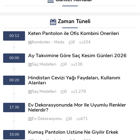
Zaman Tüneli
Keten Pantolon ile Ofis Kombini Önerileri
00:12
Kombinler
Moda
0
104
Ay Takvimine Göre Saç Kesim Günleri 2026
00:00
Saç Modelleri
0
138
Hindistan Cevizi Yağı Faydaları, Kullanım
00:20
Alanları
Saç Modelleri
0
1.278
Ev Dekorasyonunda Mor İle Uyumlu Renkler
17:35
Nelerdir?
Ev Dekorasyonu
0
471
Kumaş Pantolon Üstüne Ne Giyilir Erkek
15:05