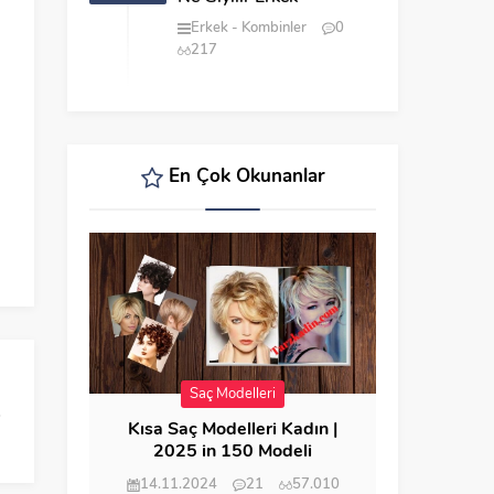
Erkek
Kombinler
0
217
En Çok Okunanlar
Saç Modelleri
Kısa Saç Modelleri Kadın |
2025 in 150 Modeli
14.11.2024
21
57.010