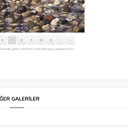
6
7
8
9
10
11
»
>
llanarak galeri resimleri arasında geçiş yapabilirsiniz.
İĞER GALERİLER