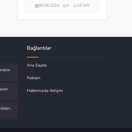
06.08.2024
3
18.345
Bağlantılar
Ana Sayda
ombini
Reklam
Kesim
Hakkımızda-İletişim
daları,