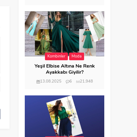
Kombinler
Moda
Yeşil Elbise Altına Ne Renk
Ayakkabı Giyilir?
13.08.2025
6
21.948