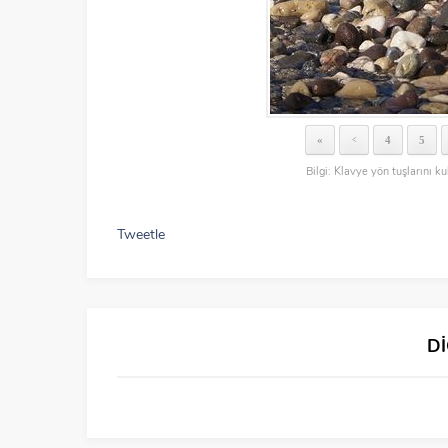
«
4
5
<
Bilgi: Klavye yön tuşlarını ku
Tweetle
D