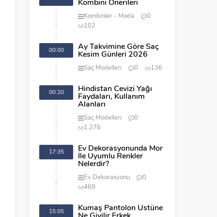
Kombini Önerileri
Kombinler
Moda
0
102
Ay Takvimine Göre Saç
00:00
Kesim Günleri 2026
Saç Modelleri
0
136
Hindistan Cevizi Yağı
00:20
Faydaları, Kullanım
Alanları
Saç Modelleri
0
1.276
Ev Dekorasyonunda Mor
17:35
İle Uyumlu Renkler
Nelerdir?
Ev Dekorasyonu
0
469
Kumaş Pantolon Üstüne
15:05
Ne Giyilir Erkek