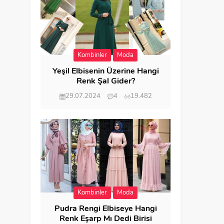
Kombinler
Moda
Yeşil Elbisenin Üzerine Hangi
Renk Şal Gider?
29.07.2024
4
19.482
Kombinler
Moda
Pudra Rengi Elbiseye Hangi
Renk Eşarp Mı Dedi Birisi