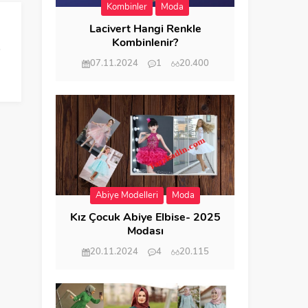
Kombinler
Moda
Lacivert Hangi Renkle
Kombinlenir?
07.11.2024
1
20.400
Abiye Modelleri
Moda
Kız Çocuk Abiye Elbise- 2025
Modası
20.11.2024
4
20.115