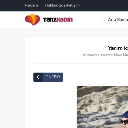
Reklam
Hakkımızda-İletişim
Ana Sayfa
Yarım k
Anasayfa
»
Tesettür Mayo Mod
ÖNCEKİ