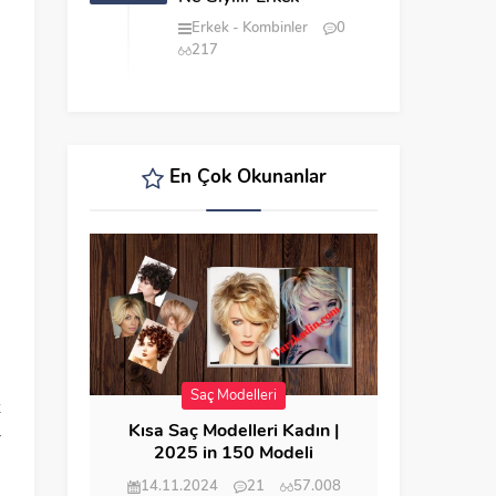
.
Erkek
Kombinler
0
217
En Çok Okunanlar
Saç Modelleri
z
Kısa Saç Modelleri Kadın |
r
2025 in 150 Modeli
14.11.2024
21
57.008