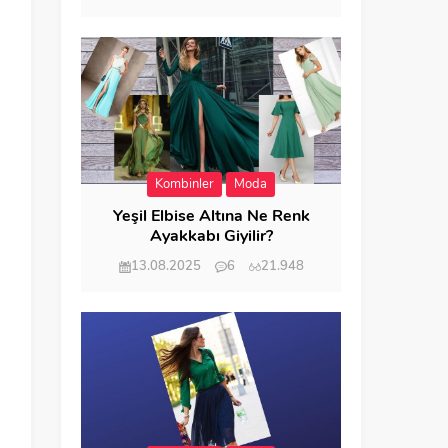
Kombinler
Moda
Yeşil Elbise Altına Ne Renk
Ayakkabı Giyilir?
13.08.2025
6
21.948