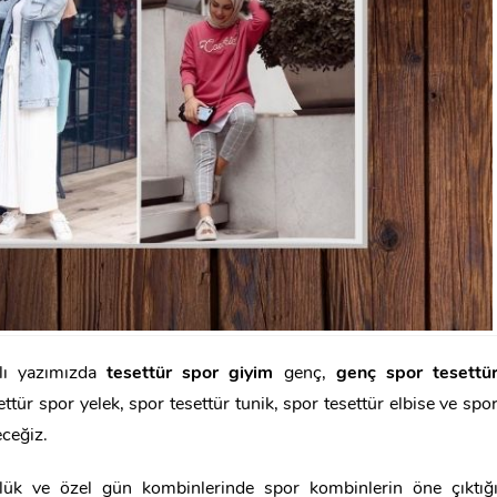
lı yazımızda
tesettür spor giyim
genç,
genç spor tesettü
settür spor yelek, spor tesettür tunik, spor tesettür elbise ve spo
eceğiz.
ük ve özel gün kombinlerinde spor kombinlerin öne çıktığ