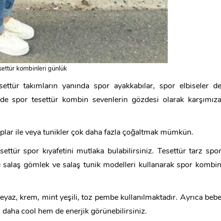
settür kombinleri günlük
ettür takımların yanında spor ayakkabılar, spor elbiseler d
i de spor tesettür kombin sevenlerin gözdesi olarak karşımız
kaplar ile veya tunikler çok daha fazla çoğaltmak mümkün.
tür spor kıyafetini mutlaka bulabilirsiniz. Tesettür tarz spo
e salaş gömlek ve salaş tunik modelleri kullanarak spor kombi
beyaz, krem, mint yeşili, toz pembe kullanılmaktadır. Ayrıca beb
 daha cool hem de enerjik görünebilirsiniz.