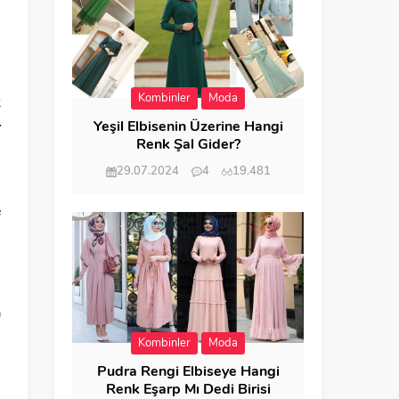
Kombinler
Moda
k
Yeşil Elbisenin Üzerine Hangi
r
Renk Şal Gider?
29.07.2024
4
19.481
ı
e
a
Kombinler
Moda
Pudra Rengi Elbiseye Hangi
Renk Eşarp Mı Dedi Birisi