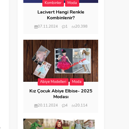
Kombinler
Moda
Lacivert Hangi Renkle
Kombinlenir?
07.11.2024
1
20.398
Abiye Modelleri
Moda
Kız Çocuk Abiye Elbise- 2025
Modası
20.11.2024
4
20.114
e