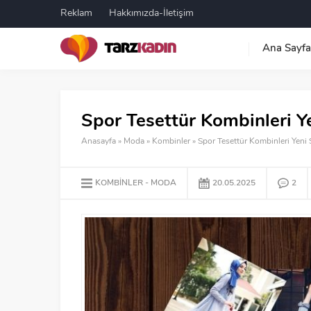
Reklam
Hakkımızda-İletişim
Ana Sayfa
Spor Tesettür Kombinleri Y
Anasayfa
»
Moda
»
Kombinler
»
Spor Tesettür Kombinleri Yeni
KOMBINLER
MODA
20.05.2025
2