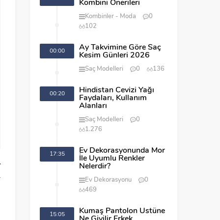
Kombini Önerileri
Kombinler
Moda
0
102
Ay Takvimine Göre Saç
00:00
Kesim Günleri 2026
Saç Modelleri
0
136
Hindistan Cevizi Yağı
00:20
Faydaları, Kullanım
Alanları
Saç Modelleri
0
1.276
Ev Dekorasyonunda Mor
17:35
İle Uyumlu Renkler
r
Nelerdir?
r
Ev Dekorasyonu
0
469
Kumaş Pantolon Üstüne
15:05
ı
Ne Giyilir Erkek