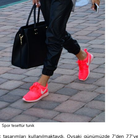
Spor tesettür tunik
 tasarımları kullanılmaktaydı. Oysaki günümüzde 7’den 77’y