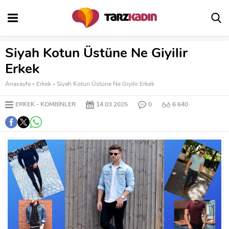
Siyah Kotun Üstüne Ne Giyilir
Erkek
Anasayfa
»
Erkek
»
Siyah Kotun Üstüne Ne Giyilir Erkek
ERKEK
KOMBINLER
14.03.2025
0
6.640