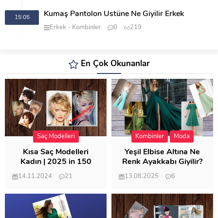
Kumaş Pantolon Üstüne Ne Giyilir Erkek
15:05
Erkek
Kombinler
0
219
En Çok Okunanlar
Saç Modelleri
Kombinler
Moda
Kısa Saç Modelleri
Yeşil Elbise Altına Ne
Kadın | 2025 in 150
Renk Ayakkabı Giyilir?
Modeli
14.11.2024
21
13.08.2025
6
57.011
21.949