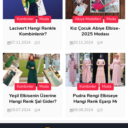
Kombinler
Moda
Abiye Modelleri
Moda
Lacivert Hangi Renkle
Kız Çocuk Abiye Elbise-
Kombinlenir?
2025 Modası
07.11.2024
1
20.11.2024
4
20.402
20.118
Kombinler
Moda
Kombinler
Moda
Yeşil Elbisenin Üzerine
Pudra Rengi Elbiseye
Hangi Renk Şal Gider?
Hangi Renk Eşarp Mı
Dedi Birisi
29.07.2024
4
06.08.2024
3
19.484
18.346