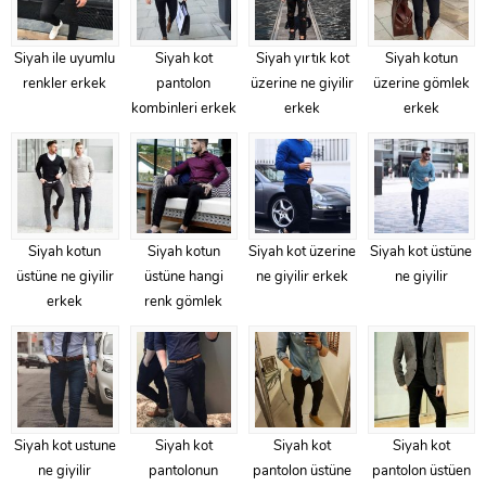
Siyah ile uyumlu
Siyah kot
Siyah yırtık kot
Siyah kotun
renkler erkek
pantolon
üzerine ne giyilir
üzerine gömlek
kombinleri erkek
erkek
erkek
Siyah kotun
Siyah kotun
Siyah kot üzerine
Siyah kot üstüne
üstüne ne giyilir
üstüne hangi
ne giyilir erkek
ne giyilir
erkek
renk gömlek
Siyah kot ustune
Siyah kot
Siyah kot
Siyah kot
ne giyilir
pantolonun
pantolon üstüne
pantolon üstüen