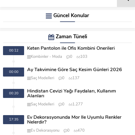
Güncel Konular
Zaman Tüneli
Keten Pantolon ile Ofis Kombini Önerileri
00:12
Kombinler
Moda
0
103
Ay Takvimine Göre Saç Kesim Günleri 2026
00:00
Saç Modelleri
0
137
Hindistan Cevizi Yağı Faydaları, Kullanım
00:20
Alanları
Saç Modelleri
0
1.277
Ev Dekorasyonunda Mor İle Uyumlu Renkler
17:35
Nelerdir?
Ev Dekorasyonu
0
470