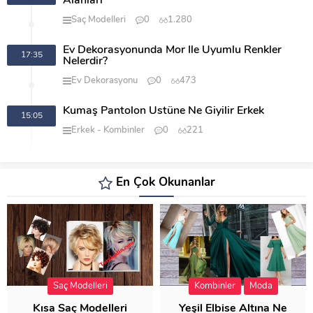
Alanları
Saç Modelleri
0
1.280
Ev Dekorasyonunda Mor İle Uyumlu Renkler
17:35
Nelerdir?
Ev Dekorasyonu
0
473
Kumaş Pantolon Üstüne Ne Giyilir Erkek
15:05
Erkek
Kombinler
0
221
En Çok Okunanlar
Saç Modelleri
Kombinler
Moda
Kısa Saç Modelleri
Yeşil Elbise Altına Ne