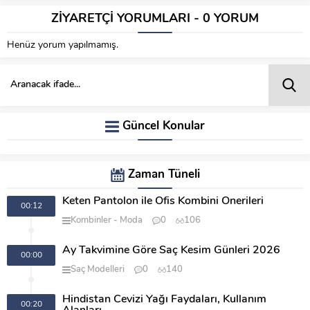
ZİYARETÇİ YORUMLARI - 0 YORUM
Henüz yorum yapılmamış.
Güncel Konular
Zaman Tüneli
Keten Pantolon ile Ofis Kombini Önerileri
00:12
Kombinler
Moda
0
106
Ay Takvimine Göre Saç Kesim Günleri 2026
00:00
Saç Modelleri
0
140
Hindistan Cevizi Yağı Faydaları, Kullanım
00:20