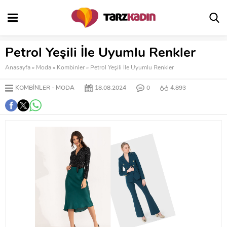
Petrol Yeşili İle Uyumlu Renkler
Anasayfa
»
Moda
»
Kombinler
»
Petrol Yeşili İle Uyumlu Renkler
KOMBINLER
MODA
18.08.2024
0
4.893