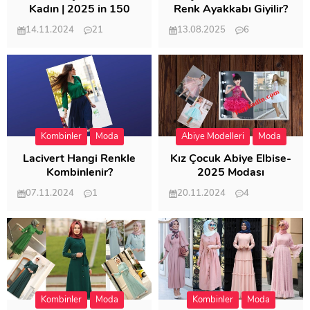
Kadın | 2025 in 150
Renk Ayakkabı Giyilir?
Modeli
14.11.2024
21
13.08.2025
6
57.017
21.953
Kombinler
Moda
Abiye Modelleri
Moda
Lacivert Hangi Renkle
Kız Çocuk Abiye Elbise-
Kombinlenir?
2025 Modası
07.11.2024
1
20.11.2024
4
20.407
20.122
Kombinler
Moda
Kombinler
Moda