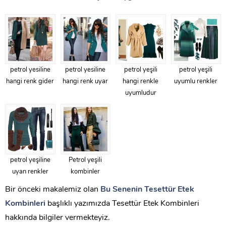
petrol yesiline
petrol yesiline
petrol yeşili
petrol yeşili
hangi renk gider
hangi renk uyar
hangi renkle
uyumlu renkler
uyumludur
petrol yeşiline
Petrol yeşili
uyan renkler
kombinler
Bir önceki makalemiz olan
Bu Senenin Tesettür Etek
Kombinleri
başlıklı yazımızda Tesettür Etek Kombinleri
hakkında bilgiler vermekteyiz.