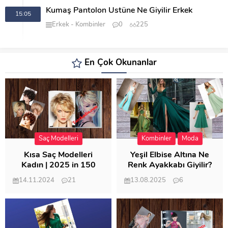
Kumaş Pantolon Üstüne Ne Giyilir Erkek
15:05
Erkek
Kombinler
0
225
En Çok Okunanlar
Saç Modelleri
Kombinler
Moda
Kısa Saç Modelleri
Yeşil Elbise Altına Ne
Kadın | 2025 in 150
Renk Ayakkabı Giyilir?
Modeli
14.11.2024
21
13.08.2025
6
57.022
21.956