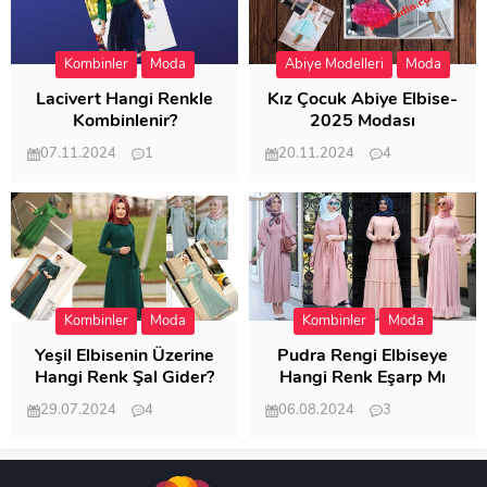
Kombinler
Moda
Abiye Modelleri
Moda
Lacivert Hangi Renkle
Kız Çocuk Abiye Elbise-
Kombinlenir?
2025 Modası
07.11.2024
1
20.11.2024
4
20.413
20.130
Kombinler
Moda
Kombinler
Moda
Yeşil Elbisenin Üzerine
Pudra Rengi Elbiseye
Hangi Renk Şal Gider?
Hangi Renk Eşarp Mı
Dedi Birisi
29.07.2024
4
06.08.2024
3
19.492
18.353