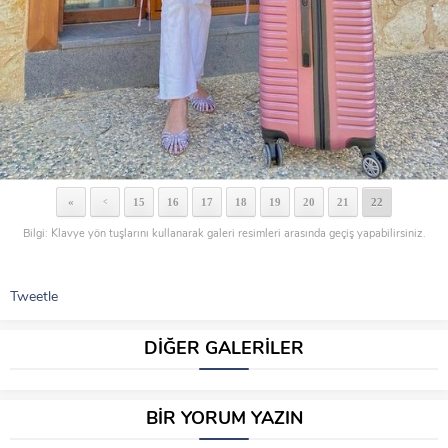
«
15
16
17
18
19
20
21
22
<
Bilgi: Klavye yön tuşlarını kullanarak galeri resimleri arasında geçiş yapabilirsiniz.
Tweetle
DİĞER GALERİLER
BİR YORUM YAZIN