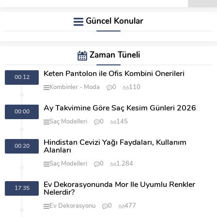
Güncel Konular
Zaman Tüneli
Keten Pantolon ile Ofis Kombini Önerileri
00:12
Kombinler
Moda
0
110
Ay Takvimine Göre Saç Kesim Günleri 2026
00:00
Saç Modelleri
0
145
Hindistan Cevizi Yağı Faydaları, Kullanım
00:20
Alanları
Saç Modelleri
0
1.284
Ev Dekorasyonunda Mor İle Uyumlu Renkler
17:35
Nelerdir?
Ev Dekorasyonu
0
477