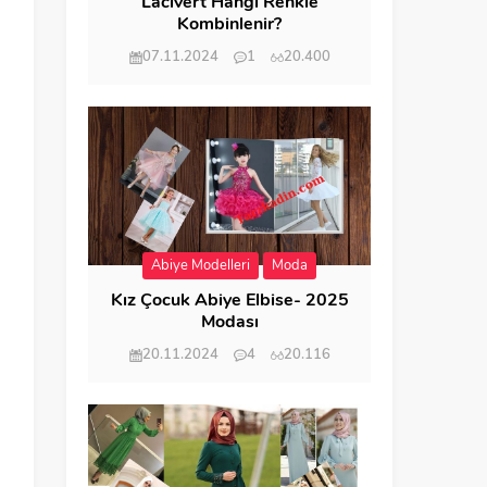
Lacivert Hangi Renkle
Kombinlenir?
07.11.2024
1
20.400
l
Abiye Modelleri
Moda
Kız Çocuk Abiye Elbise- 2025
Modası
20.11.2024
4
20.116
,
n