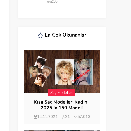
218
k
En Çok Okunanlar
e
n
Saç Modelleri
Kısa Saç Modelleri Kadın |
2025 in 150 Modeli
14.11.2024
21
57.010