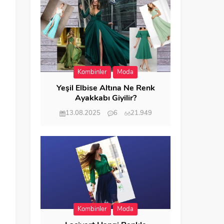
Kombinler
Moda
Yeşil Elbise Altına Ne Renk
Ayakkabı Giyilir?
13.08.2025
6
21.949
Kombinler
Moda