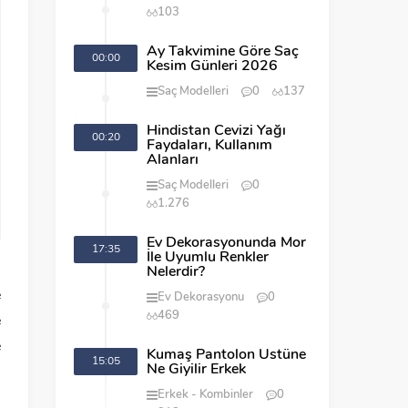
103
Ay Takvimine Göre Saç
00:00
Kesim Günleri 2026
Saç Modelleri
0
137
Hindistan Cevizi Yağı
00:20
Faydaları, Kullanım
Alanları
Saç Modelleri
0
1.276
Ev Dekorasyonunda Mor
17:35
İle Uyumlu Renkler
.
Nelerdir?
e
Ev Dekorasyonu
0
469
e
e
Kumaş Pantolon Üstüne
15:05
Ne Giyilir Erkek
Erkek
Kombinler
0