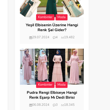
Kombinler
Moda
Yeşil Elbisenin Üzerine Hangi
Renk Şal Gider?
29.07.2024
4
19.482
Kombinler
Moda
Pudra Rengi Elbiseye Hangi
Renk Eşarp Mı Dedi Birisi
06.08.2024
3
18.345