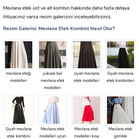
Mevlana etek üst ve alt kombin hakkında daha fazla detaya
ihtiyacınız varsa resim galerisini inceleyebilirsiniz.
Resim Galerisi: Mevlana Etek Kombini Nasıl Olur?
mevlana eteği
yüksek bel
siyah mevlana
Siyah mevlana
modelleri
mevlana etek
etek modelleri
etek kombinleri
modelleri
Siyah mevlana
Mevlana etek
Mevlana etek
Mevlana etek
etek kombini
modelleri uzun
modelleri kısa
gömlek