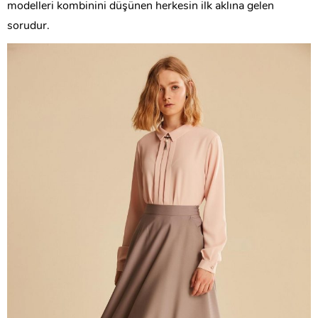
modelleri kombinini düşünen herkesin ilk aklına gelen
sorudur.