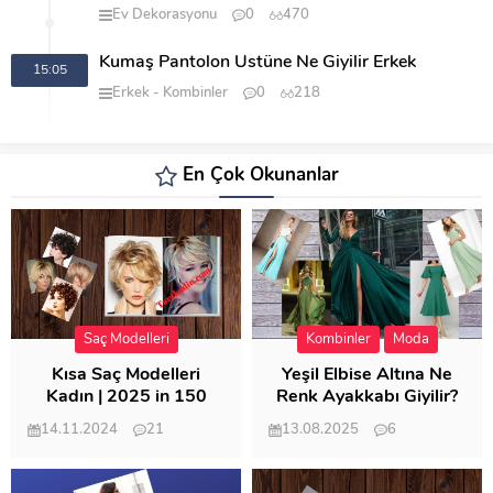
Ev Dekorasyonu
0
470
Kumaş Pantolon Üstüne Ne Giyilir Erkek
15:05
Erkek
Kombinler
0
218
En Çok Okunanlar
Saç Modelleri
Kombinler
Moda
Kısa Saç Modelleri
Yeşil Elbise Altına Ne
Kadın | 2025 in 150
Renk Ayakkabı Giyilir?
Modeli
14.11.2024
21
13.08.2025
6
57.010
21.949