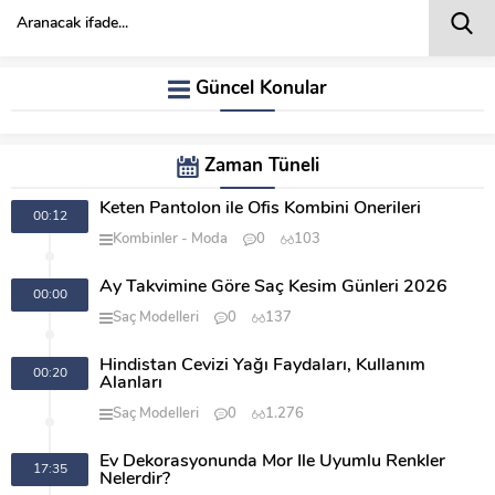
Güncel Konular
Zaman Tüneli
Keten Pantolon ile Ofis Kombini Önerileri
00:12
Kombinler
Moda
0
103
Ay Takvimine Göre Saç Kesim Günleri 2026
00:00
Saç Modelleri
0
137
Hindistan Cevizi Yağı Faydaları, Kullanım
00:20
Alanları
Saç Modelleri
0
1.276
Ev Dekorasyonunda Mor İle Uyumlu Renkler
17:35
Nelerdir?