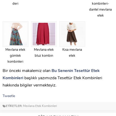
deri
kombinleri-
dantel mevlana
etek
Mevlana etek
Mevlana etek
Kısa mevlana
gömlek
bluz kombin
etek
kombinleri
Bir önceki makalemiz olan
Bu Senenin Tesettür Etek
Kombinleri
başlıklı yazımızda Tesettür Etek Kombinleri
hakkında bilgiler vermekteyiz.
Tweetle
ETİKETLER:
Mevlana Etek Kombinleri