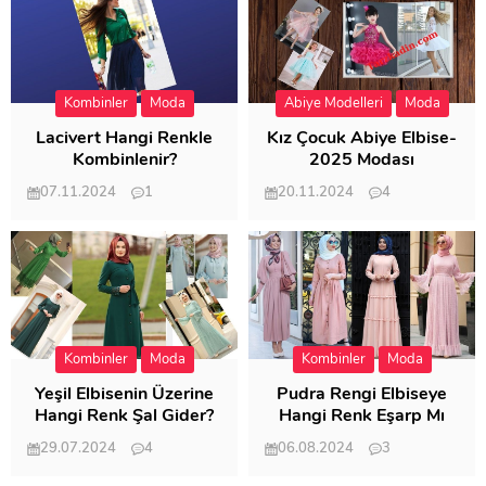
Kombinler
Moda
Abiye Modelleri
Moda
Lacivert Hangi Renkle
Kız Çocuk Abiye Elbise-
Kombinlenir?
2025 Modası
07.11.2024
1
20.11.2024
4
20.400
20.116
Kombinler
Moda
Kombinler
Moda
Yeşil Elbisenin Üzerine
Pudra Rengi Elbiseye
Hangi Renk Şal Gider?
Hangi Renk Eşarp Mı
Dedi Birisi
29.07.2024
4
06.08.2024
3
19.482
18.346