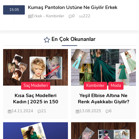
Kumaş Pantolon Üstüne Ne Giyilir Erkek
15:05
Erkek
Kombinler
0
222
En Çok Okunanlar
Saç Modelleri
Kombinler
Moda
Kısa Saç Modelleri
Yeşil Elbise Altına Ne
Kadın | 2025 in 150
Renk Ayakkabı Giyilir?
Modeli
14.11.2024
21
13.08.2025
6
57.018
21.953