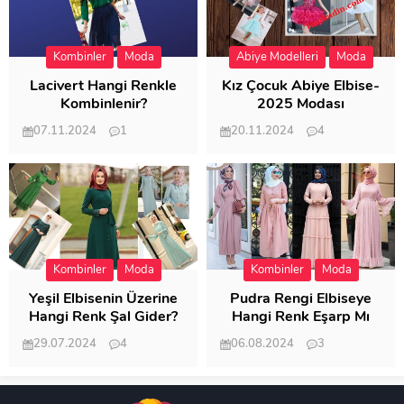
Kombinler
Moda
Abiye Modelleri
Moda
Lacivert Hangi Renkle
Kız Çocuk Abiye Elbise-
Kombinlenir?
2025 Modası
07.11.2024
1
20.11.2024
4
20.407
20.123
Kombinler
Moda
Kombinler
Moda
Yeşil Elbisenin Üzerine
Pudra Rengi Elbiseye
Hangi Renk Şal Gider?
Hangi Renk Eşarp Mı
Dedi Birisi
29.07.2024
4
06.08.2024
3
19.488
18.350