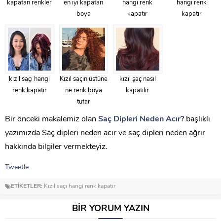
kapatan renkler
en iyi kapatan
hangi renk
hangi renk
boya
kapatır
kapatır
kızıl saçı hangi
Kızıl saçın üstüne
kızıl şaç nasıl
renk kapatır
ne renk boya
kapatılır
tutar
Bir önceki makalemiz olan
Saç Dipleri Neden Acır?
başlıklı
yazımızda Saç dipleri neden acır ve saç dipleri neden ağrır
hakkında bilgiler vermekteyiz.
Tweetle
ETİKETLER:
Kızıl saçı hangi renk kapatır
BİR YORUM YAZIN