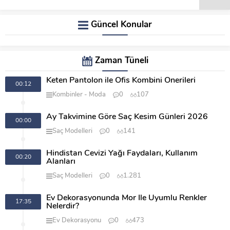
Güncel Konular
Zaman Tüneli
Keten Pantolon ile Ofis Kombini Önerileri
00:12
Kombinler
Moda
0
107
Ay Takvimine Göre Saç Kesim Günleri 2026
00:00
Saç Modelleri
0
141
Hindistan Cevizi Yağı Faydaları, Kullanım
00:20
Alanları
Saç Modelleri
0
1.281
Ev Dekorasyonunda Mor İle Uyumlu Renkler
17:35
Nelerdir?
Ev Dekorasyonu
0
473