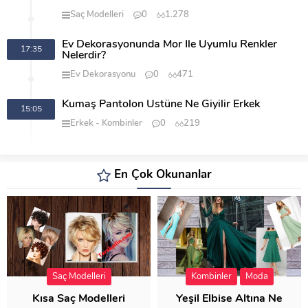
Saç Modelleri
0
1.278
Ev Dekorasyonunda Mor İle Uyumlu Renkler
17:35
Nelerdir?
Ev Dekorasyonu
0
471
Kumaş Pantolon Üstüne Ne Giyilir Erkek
15:05
Erkek
Kombinler
0
219
En Çok Okunanlar
Saç Modelleri
Kombinler
Moda
Kısa Saç Modelleri
Yeşil Elbise Altına Ne