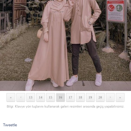
«
13
14
15
16
17
18
19
20
»
<
>
Bilgi: Klavye yön tuşlarını kullanarak galeri resimleri arasında geçiş yapabilirsiniz.
Tweetle