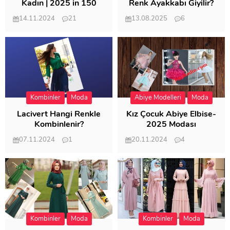
Kadın | 2025 in 150
Renk Ayakkabı Giyilir?
Modeli
14.11.2024
21
13.08.2025
6
57.013
21.950
Kombinler
Moda
Abiye Modelleri
Moda
Lacivert Hangi Renkle
Kız Çocuk Abiye Elbise-
Kombinlenir?
2025 Modası
07.11.2024
1
20.11.2024
4
20.404
20.119
Kombinler
Moda
Kombinler
Moda