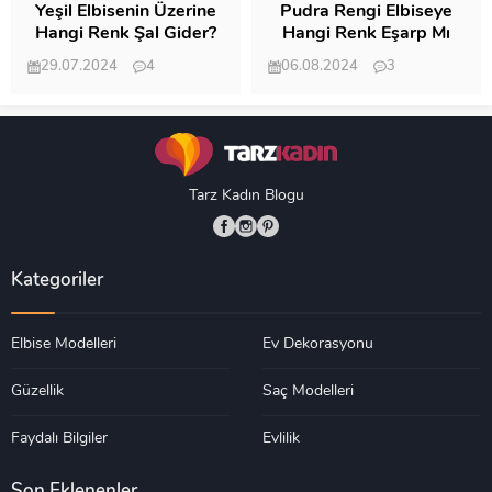
Yeşil Elbisenin Üzerine
Pudra Rengi Elbiseye
Hangi Renk Şal Gider?
Hangi Renk Eşarp Mı
Dedi Birisi
29.07.2024
4
06.08.2024
3
19.486
18.347
Tarz Kadın Blogu
Kategoriler
Elbise Modelleri
Ev Dekorasyonu
Güzellik
Saç Modelleri
Faydalı Bilgiler
Evlilik
Son Eklenenler