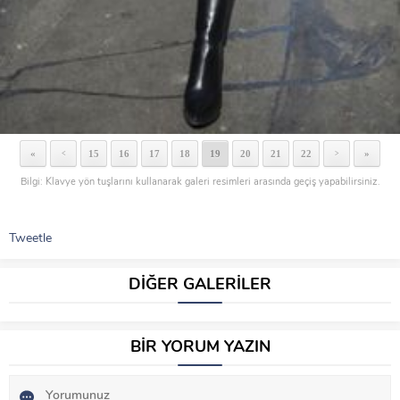
«
15
16
17
18
19
20
21
22
»
<
>
Bilgi: Klavye yön tuşlarını kullanarak galeri resimleri arasında geçiş yapabilirsiniz.
Tweetle
DİĞER GALERİLER
BİR YORUM YAZIN