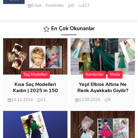
Erkek
Kombinler
0
217
En Çok Okunanlar
Saç Modelleri
Kombinler
Moda
Kısa Saç Modelleri
Yeşil Elbise Altına Ne
Kadın | 2025 in 150
Renk Ayakkabı Giyilir?
Modeli
14.11.2024
21
13.08.2025
6
57.008
21.948