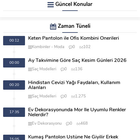
Güncel Konular
Zaman Tüneli
Keten Pantolon ile Ofis Kombini Önerileri
00:12
Kombinler
Moda
0
102
Ay Takvimine Göre Saç Kesim Günleri 2026
00:00
Saç Modelleri
0
136
Hindistan Cevizi Yağı Faydaları, Kullanım
00:20
Alanları
Saç Modelleri
0
1.275
Ev Dekorasyonunda Mor İle Uyumlu Renkler
17:35
Nelerdir?
Ev Dekorasyonu
0
468
Kumaş Pantolon Üstüne Ne Giyilir Erkek
15:05