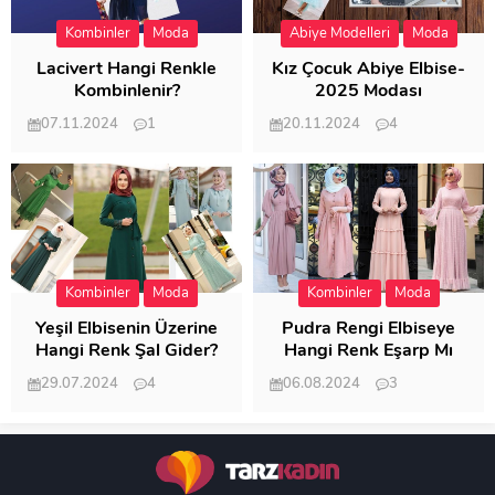
Kombinler
Moda
Abiye Modelleri
Moda
Lacivert Hangi Renkle
Kız Çocuk Abiye Elbise-
Kombinlenir?
2025 Modası
07.11.2024
1
20.11.2024
4
20.398
20.114
Kombinler
Moda
Kombinler
Moda
Yeşil Elbisenin Üzerine
Pudra Rengi Elbiseye
Hangi Renk Şal Gider?
Hangi Renk Eşarp Mı
Dedi Birisi
29.07.2024
4
06.08.2024
3
19.481
18.345