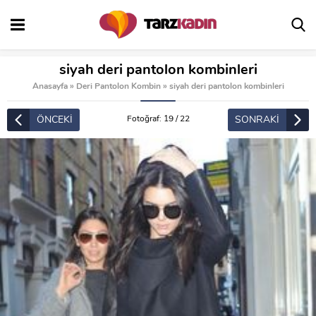
siyah deri pantolon kombinleri
Anasayfa
»
Deri Pantolon Kombin
»
siyah deri pantolon kombinleri
ÖNCEKİ
SONRAKİ
Fotoğraf: 19 / 22