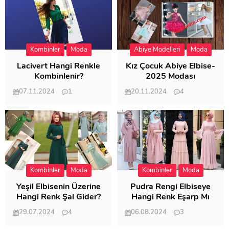
Kombinler
Moda
Abiye Modelleri
Moda
Lacivert Hangi Renkle
Kız Çocuk Abiye Elbise-
Kombinlenir?
2025 Modası
07.11.2024
1
20.11.2024
4
20.404
20.119
Kombinler
Moda
Kombinler
Moda
Yeşil Elbisenin Üzerine
Pudra Rengi Elbiseye
Hangi Renk Şal Gider?
Hangi Renk Eşarp Mı
Dedi Birisi
29.07.2024
4
06.08.2024
3
19.486
18.347