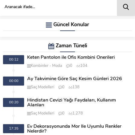
Güncel Konular
Zaman Tüneli
Keten Pantolon ile Ofis Kombini Önerileri
00:12
Kombinler
Moda
0
104
Ay Takvimine Göre Saç Kesim Günleri 2026
00:00
Saç Modelleri
0
138
Hindistan Cevizi Yağı Faydaları, Kullanım
00:20
Alanları
Saç Modelleri
0
1.278
Ev Dekorasyonunda Mor İle Uyumlu Renkler
17:35
Nelerdir?