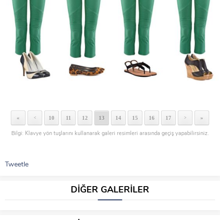
«
10
11
12
13
14
15
16
17
»
<
>
Bilgi: Klavye yön tuşlarını kullanarak galeri resimleri arasında geçiş yapabilirsiniz.
Tweetle
DİĞER GALERİLER