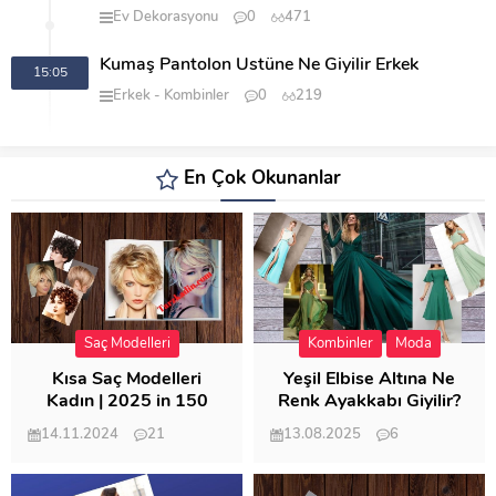
Ev Dekorasyonu
0
471
Kumaş Pantolon Üstüne Ne Giyilir Erkek
15:05
Erkek
Kombinler
0
219
En Çok Okunanlar
Saç Modelleri
Kombinler
Moda
Kısa Saç Modelleri
Yeşil Elbise Altına Ne
Kadın | 2025 in 150
Renk Ayakkabı Giyilir?
Modeli
14.11.2024
21
13.08.2025
6
57.013
21.950