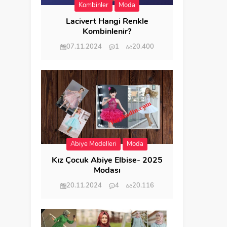
Kombinler
Moda
Lacivert Hangi Renkle
Kombinlenir?
07.11.2024
1
20.400
Abiye Modelleri
Moda
Kız Çocuk Abiye Elbise- 2025
Modası
20.11.2024
4
20.116