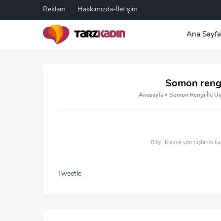
Reklam
Hakkımızda-İletişim
Ana Sayfa
Somon rengi
Anasayfa
»
Somon Rengi İle U
Bilgi: Klavye yön tuşlarını ku
Tweetle