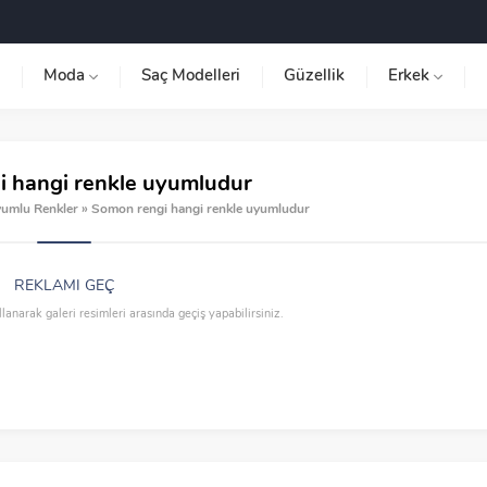
Moda
Saç Modelleri
Güzellik
Erkek
 hangi renkle uyumludur
yumlu Renkler
»
Somon rengi hangi renkle uyumludur
REKLAMI GEÇ
llanarak galeri resimleri arasında geçiş yapabilirsiniz.