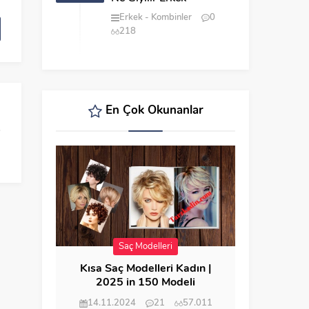
Erkek
Kombinler
0
218
En Çok Okunanlar
Saç Modelleri
Kısa Saç Modelleri Kadın |
2025 in 150 Modeli
14.11.2024
21
57.011