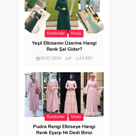
Kombinler
Moda
Yeşil Elbisenin Üzerine Hangi
Renk Şal Gider?
29.07.2024
4
19.483
Kombinler
Moda
Pudra Rengi Elbiseye Hangi
Renk Eşarp Mı Dedi Birisi