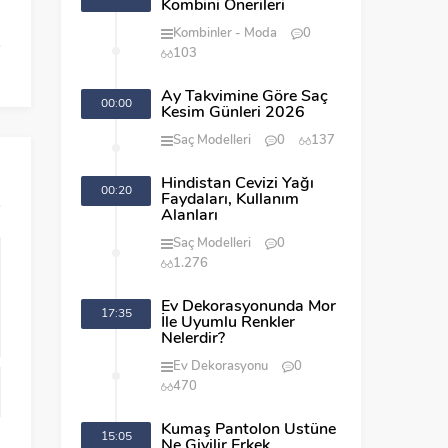
Kombini Önerileri
Kombinler
Moda
0
103
Ay Takvimine Göre Saç
00:00
Kesim Günleri 2026
Saç Modelleri
0
137
Hindistan Cevizi Yağı
00:20
Faydaları, Kullanım
Alanları
Saç Modelleri
0
1.276
Ev Dekorasyonunda Mor
17:35
İle Uyumlu Renkler
Nelerdir?
Ev Dekorasyonu
0
470
Kumaş Pantolon Üstüne
15:05
Ne Giyilir Erkek