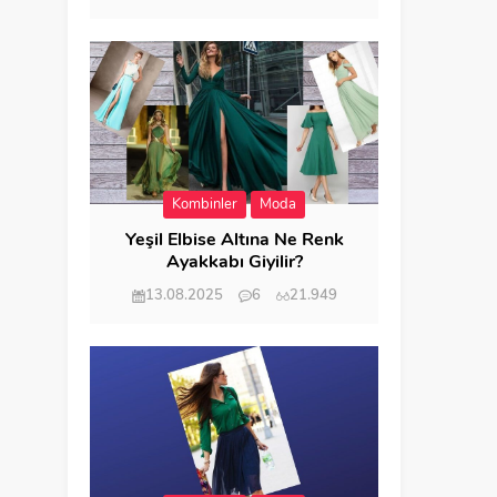
Kombinler
Moda
Yeşil Elbise Altına Ne Renk
Ayakkabı Giyilir?
13.08.2025
6
21.949