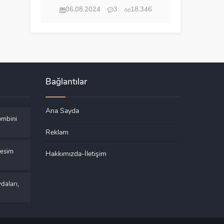
06.08.2024
3
18.346
Bağlantılar
Ana Sayda
ombini
Reklam
Kesim
Hakkımızda-İletişim
daları,