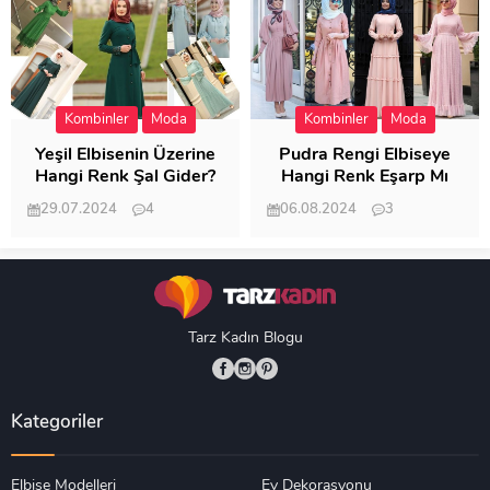
Kombinler
Moda
Kombinler
Moda
Yeşil Elbisenin Üzerine
Pudra Rengi Elbiseye
Hangi Renk Şal Gider?
Hangi Renk Eşarp Mı
Dedi Birisi
29.07.2024
4
06.08.2024
3
19.481
18.344
Tarz Kadın Blogu
Kategoriler
Elbise Modelleri
Ev Dekorasyonu