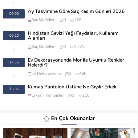
Ay Takvimine Göre Saç Kesim Günleri 2026
00:00
Saç Modelleri
0
136
Hindistan Cevizi Yağı Faydaları, Kullanım
00:20
Alanları
Saç Modelleri
0
1.275
Ev Dekorasyonunda Mor İle Uyumlu Renkler
17:35
Nelerdir?
Ev Dekorasyonu
0
468
Kumaş Pantolon Üstüne Ne Giyilir Erkek
15:05
Erkek
Kombinler
0
216
En Çok Okunanlar