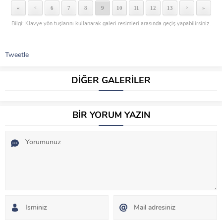
«
6
7
8
9
10
11
12
13
»
<
>
Bilgi: Klavye yön tuşlarını kullanarak galeri resimleri arasında geçiş yapabilirsiniz.
Tweetle
DİĞER GALERİLER
BİR YORUM YAZIN