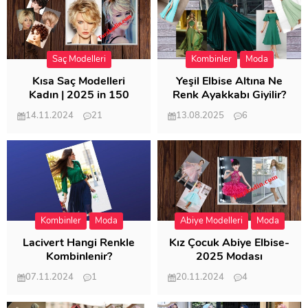
Saç Modelleri
Kombinler
Moda
Kısa Saç Modelleri
Yeşil Elbise Altına Ne
Kadın | 2025 in 150
Renk Ayakkabı Giyilir?
Modeli
14.11.2024
21
13.08.2025
6
57.008
21.947
Kombinler
Moda
Abiye Modelleri
Moda
Lacivert Hangi Renkle
Kız Çocuk Abiye Elbise-
Kombinlenir?
2025 Modası
07.11.2024
1
20.11.2024
4
20.398
20.114