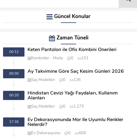
Güncel Konular
Zaman Tüneli
Keten Pantolon ile Ofis Kombini Önerileri
00:12
Kombinler
Moda
0
101
Ay Takvimine Göre Saç Kesim Günleri 2026
00:00
Saç Modelleri
0
136
Hindistan Cevizi Yağı Faydaları, Kullanım
00:20
Alanları
Saç Modelleri
0
1.275
Ev Dekorasyonunda Mor İle Uyumlu Renkler
17:35
Nelerdir?
Ev Dekorasyonu
0
468