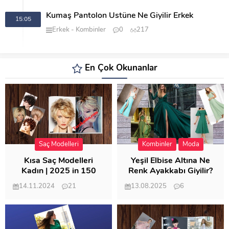
Kumaş Pantolon Üstüne Ne Giyilir Erkek
15:05
Erkek
Kombinler
0
217
En Çok Okunanlar
Saç Modelleri
Kombinler
Moda
Kısa Saç Modelleri
Yeşil Elbise Altına Ne
Kadın | 2025 in 150
Renk Ayakkabı Giyilir?
Modeli
14.11.2024
21
13.08.2025
6
57.008
21.948