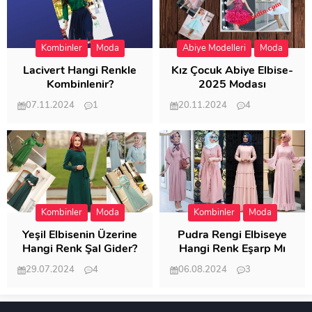
Kombinler
Moda
Abiye Modelleri
Moda
Lacivert Hangi Renkle
Kız Çocuk Abiye Elbise-
Kombinlenir?
2025 Modası
07.11.2024
1
20.11.2024
4
20.398
20.114
Kombinler
Moda
Kombinler
Moda
Yeşil Elbisenin Üzerine
Pudra Rengi Elbiseye
Hangi Renk Şal Gider?
Hangi Renk Eşarp Mı
Dedi Birisi
29.07.2024
4
06.08.2024
3
19.481
18.344