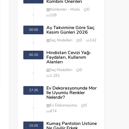
Kombini Önerileri
Kombinler
Moda
0
108
Ay Takvimine Göre Saç
00:00
Kesim Günleri 2026
Saç Modelleri
0
142
Hindistan Cevizi Yağı
00:20
Faydaları, Kullanım
Alanları
Saç Modelleri
0
1.281
Ev Dekorasyonunda Mor
17:35
İle Uyumlu Renkler
z
Nelerdir?
ı
Ev Dekorasyonu
0
474
Kumaş Pantolon Üstüne
15:05
.
Ne Giyilir Erkek