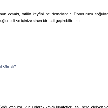
nun cevabı, tatilin keyfini belirlemektedir. Dondurucu soğukt
lenceli ve içinize sinen bir tatil geçirebilirsiniz.
l Olmalı?
ğuktan koruyucu olarak kayak kıyafetleri, şal, bere, eldiven v