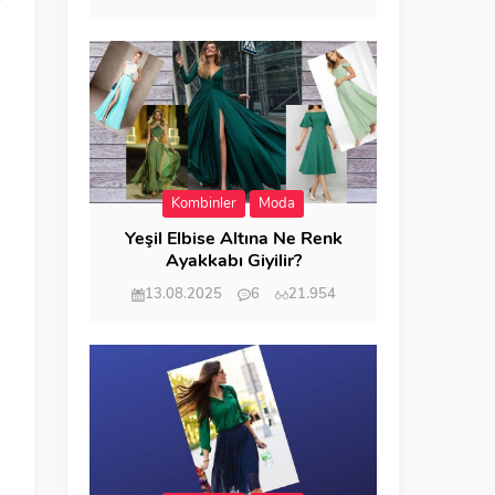
Kombinler
Moda
Yeşil Elbise Altına Ne Renk
Ayakkabı Giyilir?
13.08.2025
6
21.954