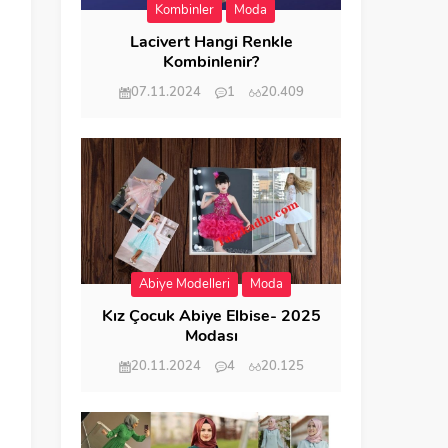
Kombinler
Moda
Lacivert Hangi Renkle
Kombinlenir?
07.11.2024
1
20.409
Abiye Modelleri
Moda
Kız Çocuk Abiye Elbise- 2025
Modası
20.11.2024
4
20.125