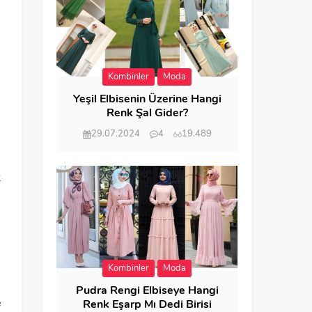
Kombinler
Moda
Yeşil Elbisenin Üzerine Hangi
Renk Şal Gider?
29.07.2024
4
19.489
k
n
Kombinler
Moda
Pudra Rengi Elbiseye Hangi
e
Renk Eşarp Mı Dedi Birisi