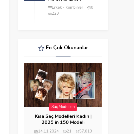
Erkek
Kombinler
0
223
a
En Çok Okunanlar
Saç Modelleri
Kısa Saç Modelleri Kadın |
2025 in 150 Modeli
14.11.2024
21
57.019
e