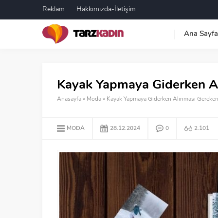
Reklam
Hakkımızda-İletişim
Ana Sayfa
Kayak Yapmaya Giderken Al
Anasayfa
»
Moda
»
Kayak Yapmaya Giderken Alınması Gereken
MODA
28.12.2024
0
2.101