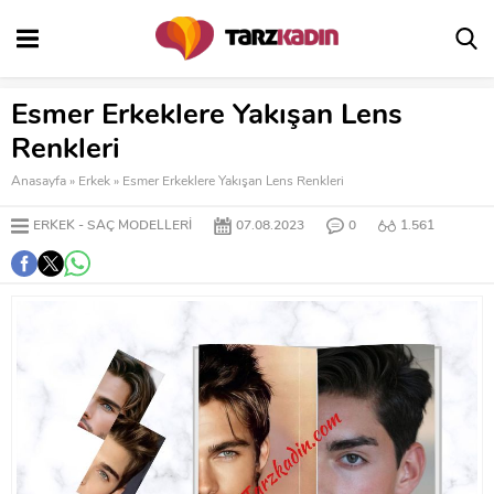
Esmer Erkeklere Yakışan Lens
Renkleri
Anasayfa
»
Erkek
»
Esmer Erkeklere Yakışan Lens Renkleri
ERKEK
SAÇ MODELLERI
07.08.2023
0
1.561