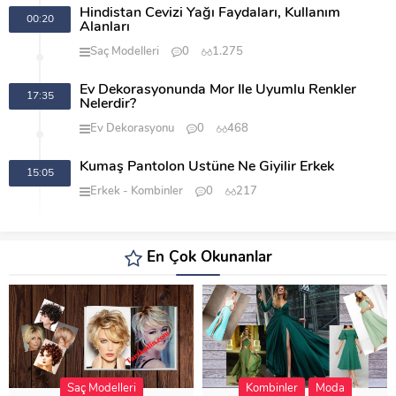
Hindistan Cevizi Yağı Faydaları, Kullanım
00:20
Alanları
Saç Modelleri
0
1.275
Ev Dekorasyonunda Mor İle Uyumlu Renkler
17:35
Nelerdir?
Ev Dekorasyonu
0
468
Kumaş Pantolon Üstüne Ne Giyilir Erkek
15:05
Erkek
Kombinler
0
217
En Çok Okunanlar
Saç Modelleri
Kombinler
Moda