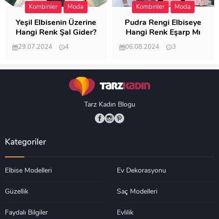
Kombinler
Moda
Kombinler
Moda
Yeşil Elbisenin Üzerine
Pudra Rengi Elbiseye
Hangi Renk Şal Gider?
Hangi Renk Eşarp Mı
Dedi Birisi
29.07.2024
4
06.08.2024
3
19.481
18.344
Tarz Kadın Blogu
Kategoriler
Elbise Modelleri
Ev Dekorasyonu
Güzellik
Saç Modelleri
Faydalı Bilgiler
Evlilik