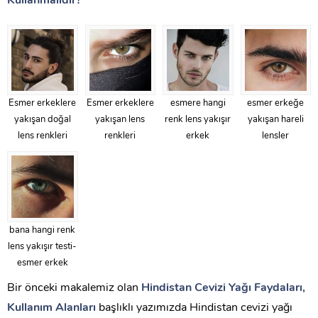
Kullanmalıdır?
Esmer erkeklere
Esmer erkeklere
esmere hangi
esmer erkeğe
yakışan doğal
yakışan lens
renk lens yakışır
yakışan hareli
lens renkleri
renkleri
erkek
lensler
bana hangi renk
lens yakışır testi-
esmer erkek
Bir önceki makalemiz olan
Hindistan Cevizi Yağı Faydaları,
Kullanım Alanları
başlıklı yazımızda Hindistan cevizi yağı