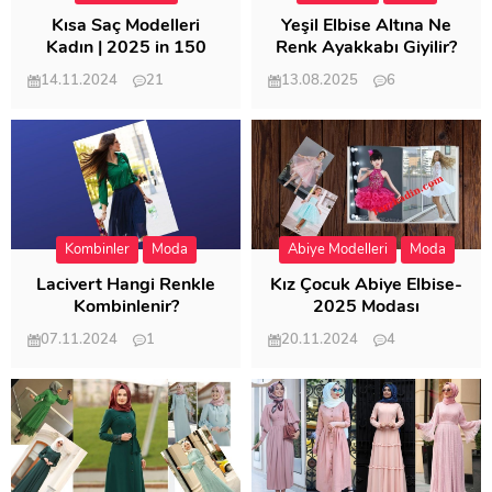
Kısa Saç Modelleri
Yeşil Elbise Altına Ne
Kadın | 2025 in 150
Renk Ayakkabı Giyilir?
Modeli
14.11.2024
21
13.08.2025
6
57.008
21.948
Kombinler
Moda
Abiye Modelleri
Moda
Lacivert Hangi Renkle
Kız Çocuk Abiye Elbise-
Kombinlenir?
2025 Modası
07.11.2024
1
20.11.2024
4
20.398
20.114