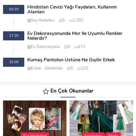
Hindistan Cevizi Yağı Faydaları, Kullanım
00:20
Alanları
Saç Modelleri
0
1.281
Ev Dekorasyonunda Mor İle Uyumlu Renkler
17:35
Nelerdir?
Ev Dekorasyonu
0
473
Kumaş Pantolon Üstüne Ne Giyilir Erkek
15:05
Erkek
Kombinler
0
222
En Çok Okunanlar