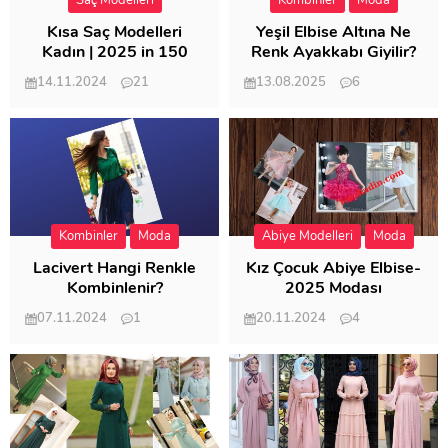
Saç Modelleri
Kombinler
Moda
Kısa Saç Modelleri
Yeşil Elbise Altına Ne
Kadın | 2025 in 150
Renk Ayakkabı Giyilir?
Modeli
14.11.2024
21
13.08.2025
6
57.018
21.953
Kombinler
Moda
Abiye Modelleri
Moda
Lacivert Hangi Renkle
Kız Çocuk Abiye Elbise-
Kombinlenir?
2025 Modası
07.11.2024
1
20.11.2024
4
20.407
20.123