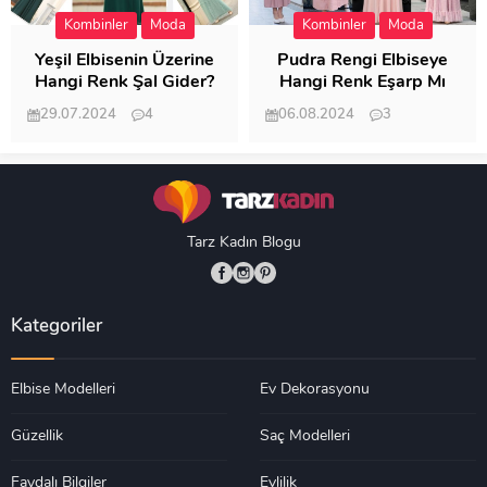
Kombinler
Moda
Kombinler
Moda
Yeşil Elbisenin Üzerine
Pudra Rengi Elbiseye
Hangi Renk Şal Gider?
Hangi Renk Eşarp Mı
Dedi Birisi
29.07.2024
4
06.08.2024
3
19.488
18.350
Tarz Kadın Blogu
Kategoriler
Elbise Modelleri
Ev Dekorasyonu
Güzellik
Saç Modelleri
Faydalı Bilgiler
Evlilik