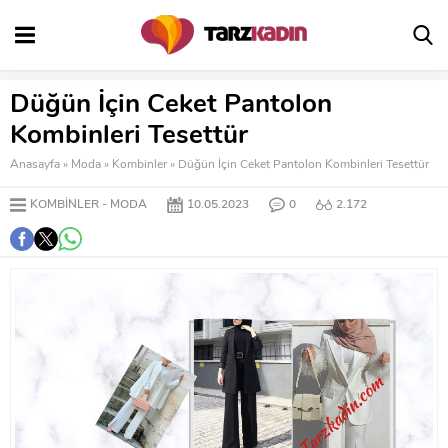
Düğün İçin Ceket Pantolon
Kombinleri Tesettür
Anasayfa
»
Moda
»
Kombinler
»
Düğün İçin Ceket Pantolon Kombinleri Tesettür
KOMBINLER
MODA
10.05.2023
0
2.172