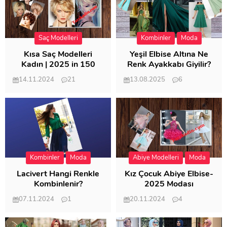
Saç Modelleri
Kombinler
Moda
Kısa Saç Modelleri
Yeşil Elbise Altına Ne
Kadın | 2025 in 150
Renk Ayakkabı Giyilir?
Modeli
14.11.2024
21
13.08.2025
6
57.018
21.953
Kombinler
Moda
Abiye Modelleri
Moda
Lacivert Hangi Renkle
Kız Çocuk Abiye Elbise-
Kombinlenir?
2025 Modası
07.11.2024
1
20.11.2024
4
20.407
20.123