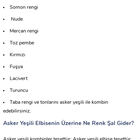
Somon rengi
Nude
Mercan rengi
Toz pembe
Kırmızı
Fuşya
Lacivert
Turuncu
Taba rengi ve tonlarını asker yeşili ile kombin
edebilirsiniz.
Asker Yeşili Elbisenin Üzerine Ne Renk Şal Gider?
Asker yeşili kombinler tesettür; Asker yeşili elbise tesettür