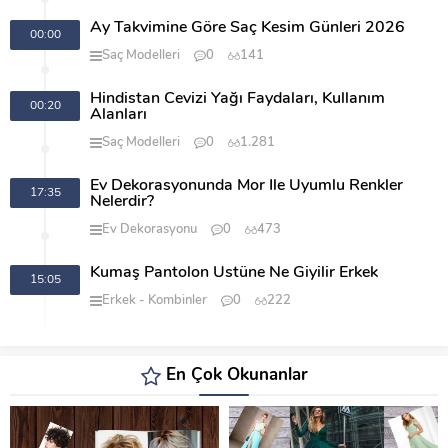
Ay Takvimine Göre Saç Kesim Günleri 2026
00:00
Saç Modelleri
0
141
Hindistan Cevizi Yağı Faydaları, Kullanım
00:20
Alanları
Saç Modelleri
0
1.281
Ev Dekorasyonunda Mor İle Uyumlu Renkler
17:35
Nelerdir?
Ev Dekorasyonu
0
473
Kumaş Pantolon Üstüne Ne Giyilir Erkek
15:05
Erkek
Kombinler
0
222
En Çok Okunanlar