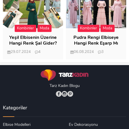
Kombinler
Moda
Kombinler
Moda
Yeşil Elbisenin Üzerine
Pudra Rengi Elbiseye
Hangi Renk Şal Gider?
Hangi Renk Eşarp Mı
Dedi Birisi
29.07.2024
4
06.08.2024
3
19.488
18.350
Tarz Kadın Blogu
Kategoriler
Elbise Modelleri
Ev Dekorasyonu