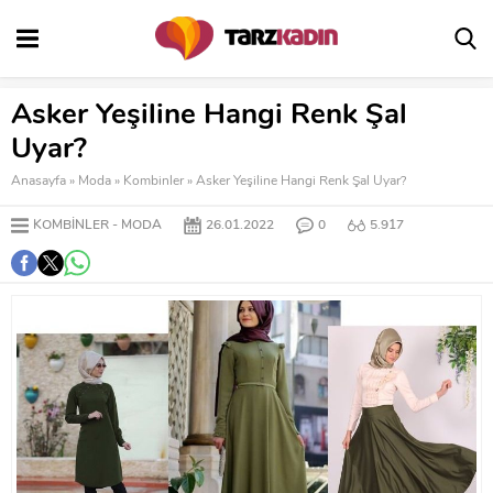
Asker Yeşiline Hangi Renk Şal
Uyar?
Anasayfa
»
Moda
»
Kombinler
»
Asker Yeşiline Hangi Renk Şal Uyar?
KOMBINLER
MODA
26.01.2022
0
5.917