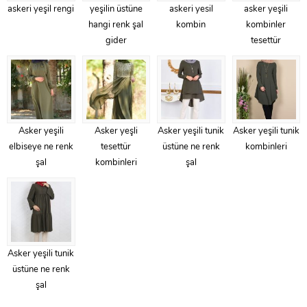
askeri yeşil rengi
yeşilin üstüne
askeri yesil
asker yeşili
hangi renk şal
kombin
kombinler
gider
tesettür
Asker yeşili
Asker yeşli
Asker yeşili tunik
Asker yeşili tunik
elbiseye ne renk
tesettür
üstüne ne renk
kombinleri
şal
kombinleri
şal
Asker yeşili tunik
üstüne ne renk
şal