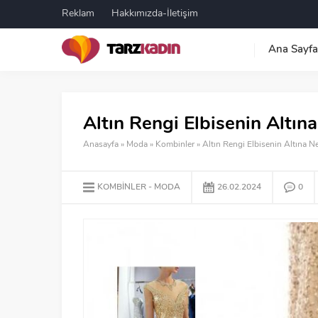
Reklam
Hakkımızda-İletişim
Ana Sayfa
Altın Rengi Elbisenin Altı
Anasayfa
»
Moda
»
Kombinler
»
Altın Rengi Elbisenin Altına 
KOMBINLER
MODA
26.02.2024
0