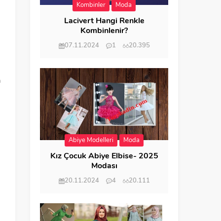
Kombinler
Moda
Lacivert Hangi Renkle
Kombinlenir?
07.11.2024
1
20.395
a
.
Abiye Modelleri
Moda
Kız Çocuk Abiye Elbise- 2025
Modası
20.11.2024
4
20.111
m
n