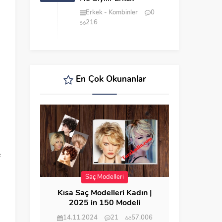
Erkek
Kombinler
0
216
En Çok Okunanlar
e
Saç Modelleri
Kısa Saç Modelleri Kadın |
2025 in 150 Modeli
14.11.2024
21
57.006