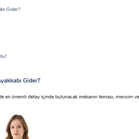
abı Gider?
 Mu?
Ayakkabı Gider?
e en önemli detay içinde bulunacak mekanın teması, mevsim v