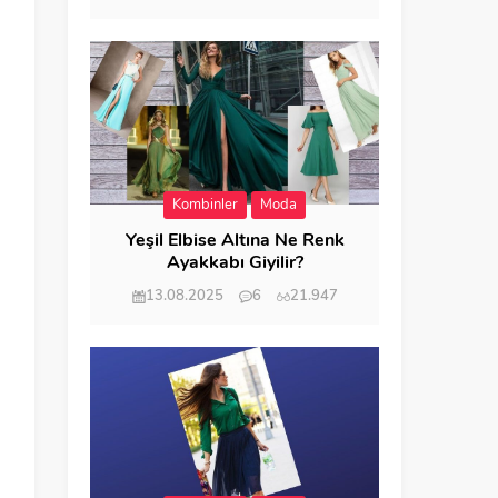
Kombinler
Moda
Yeşil Elbise Altına Ne Renk
Ayakkabı Giyilir?
13.08.2025
6
21.947