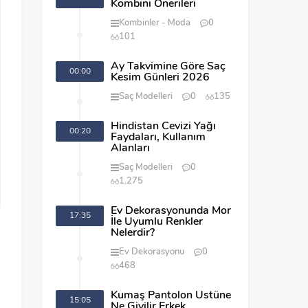
Kombini Önerileri
Kombinler
Moda
0
101
Ay Takvimine Göre Saç
00:00
Kesim Günleri 2026
Saç Modelleri
0
135
Hindistan Cevizi Yağı
00:20
Faydaları, Kullanım
Alanları
Saç Modelleri
0
1.275
Ev Dekorasyonunda Mor
17:35
İle Uyumlu Renkler
n
Nelerdir?
ı
Ev Dekorasyonu
0
468
Kumaş Pantolon Üstüne
15:05
Ne Giyilir Erkek