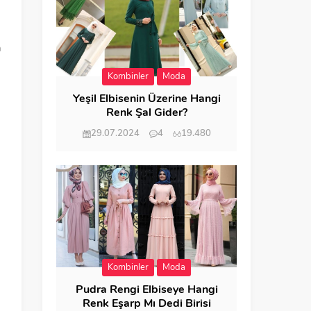
u
a
Kombinler
Moda
Yeşil Elbisenin Üzerine Hangi
Renk Şal Gider?
n
29.07.2024
4
19.480
Kombinler
Moda
Pudra Rengi Elbiseye Hangi
Renk Eşarp Mı Dedi Birisi