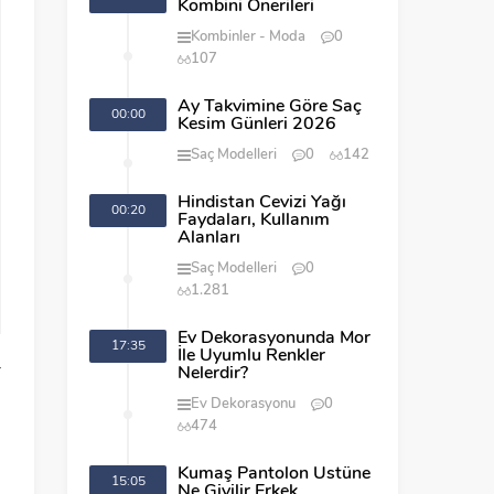
Kombini Önerileri
Kombinler
Moda
0
107
Ay Takvimine Göre Saç
00:00
Kesim Günleri 2026
Saç Modelleri
0
142
Hindistan Cevizi Yağı
00:20
Faydaları, Kullanım
Alanları
Saç Modelleri
0
1.281
Ev Dekorasyonunda Mor
17:35
İle Uyumlu Renkler
r
Nelerdir?
l
Ev Dekorasyonu
0
474
Kumaş Pantolon Üstüne
15:05
Ne Giyilir Erkek