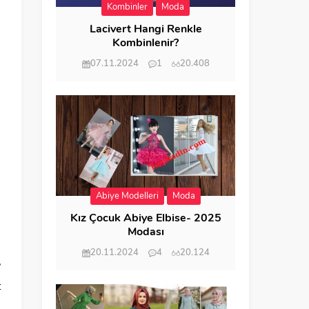
Kombinler
Moda
Lacivert Hangi Renkle
Kombinlenir?
07.11.2024
1
20.408
Abiye Modelleri
Moda
Kız Çocuk Abiye Elbise- 2025
.
Modası
20.11.2024
4
20.124
?
t