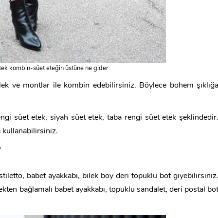
tek kombin-süet eteğin üstüne ne gider
lek ve montlar ile kombin edebilirsiniz. Böylece bohem şıklığ
ngi süet etek, siyah süet etek, taba rengi süet etek şeklindedir
kullanabilirsiniz.
?
tiletto, babet ayakkabı, bilek boy deri topuklu bot giyebilirsiniz
kten bağlamalı babet ayakkabı, topuklu sandalet, deri postal bo