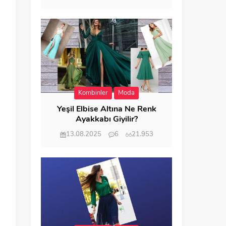
Kombinler
Moda
Yeşil Elbise Altına Ne Renk
Ayakkabı Giyilir?
13.08.2025
6
21.953