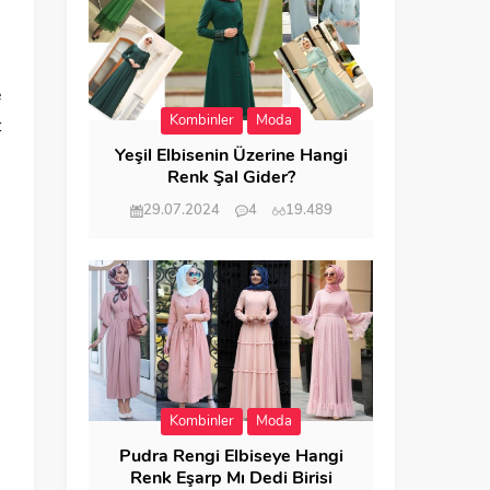
e
Kombinler
Moda
t
Yeşil Elbisenin Üzerine Hangi
Renk Şal Gider?
29.07.2024
4
19.489
Kombinler
Moda
Pudra Rengi Elbiseye Hangi
Renk Eşarp Mı Dedi Birisi