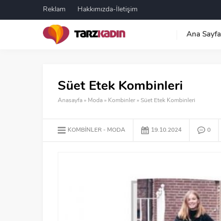
Reklam
Hakkımızda-İletişim
Ana Sayfa
Süet Etek Kombinleri
Anasayfa
»
Moda
»
Kombinler
»
Süet Etek Kombinleri
KOMBINLER
MODA
19.10.2024
0