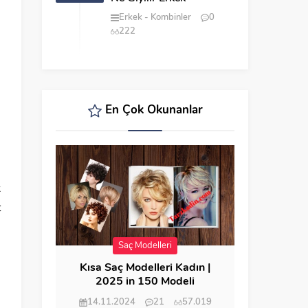
Erkek
Kombinler
0
222
En Çok Okunanlar
k
t
ı
Saç Modelleri
Kısa Saç Modelleri Kadın |
2025 in 150 Modeli
14.11.2024
21
57.019